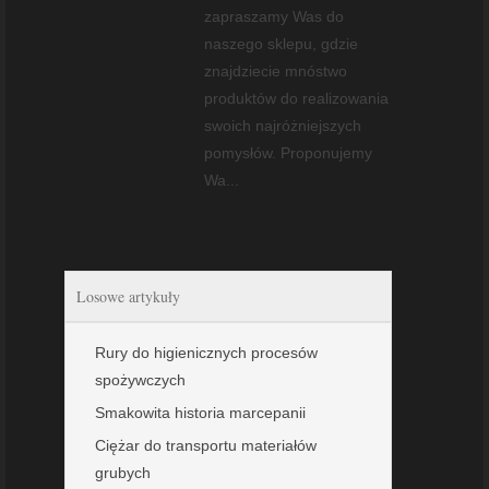
zapraszamy Was do
naszego sklepu, gdzie
znajdziecie mnóstwo
produktów do realizowania
swoich najróżniejszych
pomysłów. Proponujemy
Wa...
Losowe artykuły
Rury do higienicznych procesów
spożywczych
Smakowita historia marcepanii
Ciężar do transportu materiałów
grubych