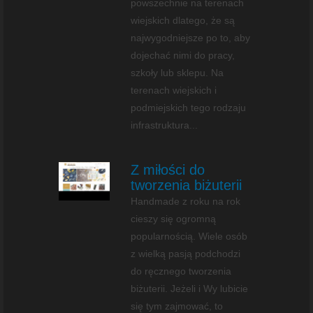
powszechnie na terenach
wiejskich dlatego, że są
najwygodniejsze po to, aby
dojechać nimi do pracy,
szkoły lub sklepu. Na
terenach wiejskich i
podmiejskich tego rodzaju
infrastruktura...
Z miłości do
tworzenia biżuterii
Handmade z roku na rok
cieszy się ogromną
popularnością. Wiele osób
z wielką pasją podchodzi
do ręcznego tworzenia
biżuterii. Jeżeli i Wy lubicie
się tym zajmować, to