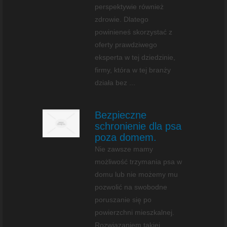
perspektywie również
zdrowie. Dlatego
powinieneś skorzystać z
oferty prawdziwego
eksperta w tej dziedzinie,
firmy, która w tej branży
działa bez ...
Bezpieczne
schronienie dla psa
poza domem.
Nie zawsze mamy
możliwość trzymania psa w
domu lub nie możemy mu
pozwolić na swobodne
poruszanie się po
powierzchni mieszkalnej.
Rozwiązaniem takiej