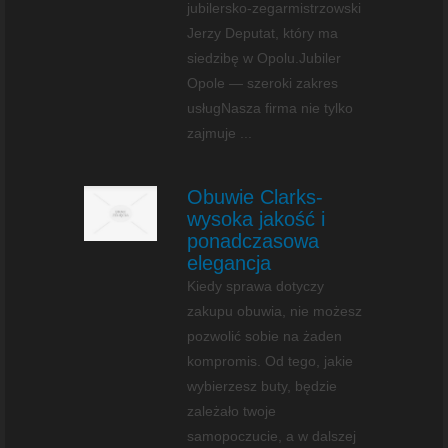
jubilersko-zegarmistrzowski
Jerzy Deputat, który ma
siedzibę w Opolu.Jubiler
Opole — szeroki zakres
usługNasza firma nie tylko
zajmuje ...
Obuwie Clarks-
wysoka jakość i
ponadczasowa
elegancja
Kiedy sprawa dotyczy
zakupu obuwia, nie możesz
pozwolić sobie na żaden
kompromis. Od tego, jakie
wybierzesz buty, będzie
zależało twoje
samopoczucie, a w dalszej