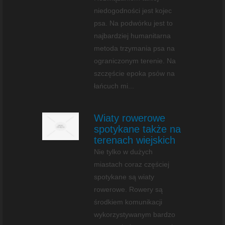
niedogodności jest kojec
psa. Na podwórku jest to
najbardziej humanitarna
metoda trzymania psa na
ograniczonym terenie. Na
szczęście epoka psów na
łańcuch mi...
Wiaty rowerowe
spotykane także na
terenach wiejskich
Nie tylko w dużych
miastach coraz częściej
spotykane są wiaty
rowerowe. Rowery są
środkiem komunikacji
wykorzystywanym bardzo