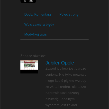
Dodaj Komentarz
Poleć stronę
Wpis zawiera błędy
Modyfikuj wpis
Zobacz również:
Jubiler Opole
Zawód jubilera jest bardzo
ceniony. Nie tylko można u
niego kupić piękne wyroby
ze złota i srebra, ale także
naprawić uszkodzoną
biżuterię. Idealnym
wyborem jest zakład