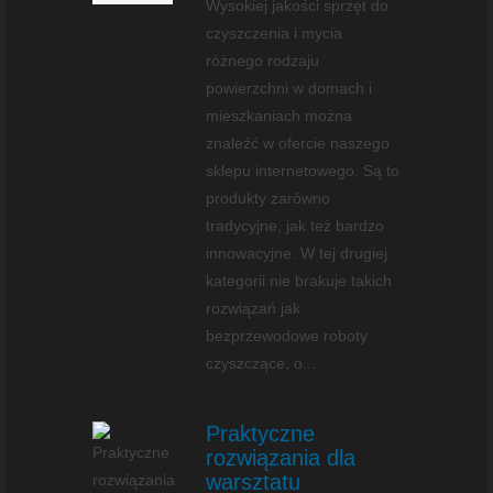
Wysokiej jakości sprzęt do
czyszczenia i mycia
różnego rodzaju
powierzchni w domach i
mieszkaniach można
znaleźć w ofercie naszego
sklepu internetowego. Są to
produkty zarówno
tradycyjne, jak też bardzo
innowacyjne. W tej drugiej
kategorii nie brakuje takich
rozwiązań jak
bezprzewodowe roboty
czyszczące, o...
Praktyczne
rozwiązania dla
warsztatu