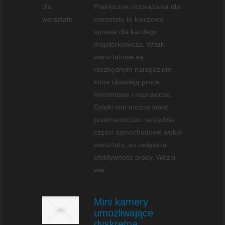
Praktyczne rozwiązania dla
warsztatu to kluczowa
sprawa dla każdego
majsterkowicza. Wózki
warsztatowe są
niezbędnym narzędziem,
które ułatwiają prace
remontowe i naprawcze.
Dzięki nim można łatwo
przemieszczać narzędzia i
części samochodowe wokół
warsztatu, co zwiększa
efektywność pracy. Wózki
war...
Mini kamery
umożliwające
dyskretną