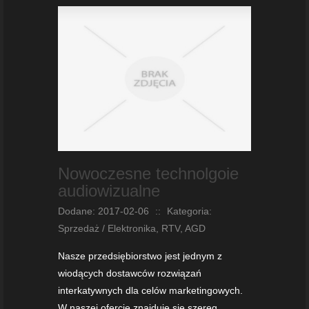
Nowoczesne technolgoie
audiowizualne
Dodane: 2017-02-06
::
Kategoria:
Sprzedaż / Elektronika, RTV, AGD
Nasze przedsiębiorstwo jest jednym z
wiodących dostawców rozwiązań
interkatywnych dla celów marketingowych.
W naszej ofercie znajduje się szereg