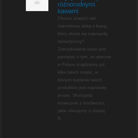
różnorodnymi
kawami
Chcesz znaleźć taki
internetowy sklep z kawą,
który okaże się naprawdę
fantastyczny?
Zdecydowanie warto jest
pamiętać o tym, że obecnie
w Polsce znajdziemy już
kilka takich miejsc, w
których kupienie takich
produktów jest naprawdę
proste. Skorzystaj
koniecznie z możliwości,
jakie oferujemy ci dzisiaj.
N...