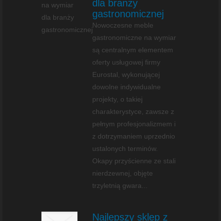
dla branży
gastronomicznej
Nowoczesne meble
gastronomiczne na wymiar
są centralnym elementem
oferty usługowej firmy
Eurostal, wykonującej
dowolne indywidualne
projekty, o takiej
charakterystyce, zawsze z
pełnym profesjonalizmem i
z dotrzymaniem uprzednio
ustalonych terminów.
Okapy przyścienne ze stali
nierdzewnej, objęte
trzyletnią gwara...
Najlepszy sklep z