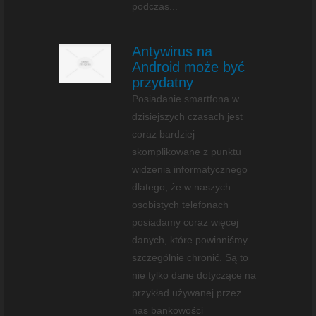
podczas...
Antywirus na
Android może być
przydatny
Posiadanie smartfona w
dzisiejszych czasach jest
coraz bardziej
skomplikowane z punktu
widzenia informatycznego
dlatego, że w naszych
osobistych telefonach
posiadamy coraz więcej
danych, które powinniśmy
szczególnie chronić. Są to
nie tylko dane dotyczące na
przykład używanej przez
nas bankowości