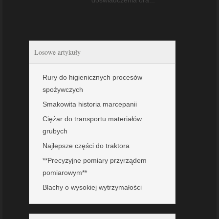
Losowe artykuły
Rury do higienicznych procesów
spożywczych
Smakowita historia marcepanii
Ciężar do transportu materiałów
grubych
Najlepsze części do traktora
**Precyzyjne pomiary przyrządem
pomiarowym**
Blachy o wysokiej wytrzymałości