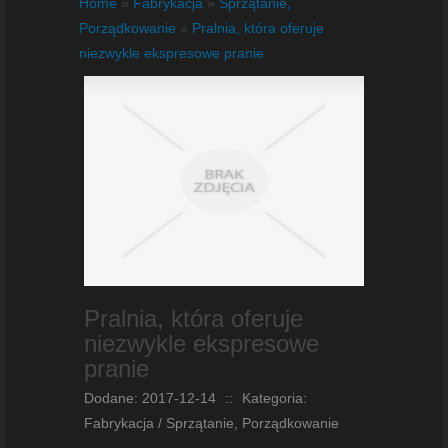
Home
»
Fabrykacja
»
Sprzątanie,
Porządkowanie
»
Pralnia, która oferuje
niezwykle ekspresowe pranie
Pralnia, która oferuje
niezwykle ekspresowe
pranie
Dodane: 2017-12-14
::
Kategoria:
Fabrykacja / Sprzątanie, Porządkowanie