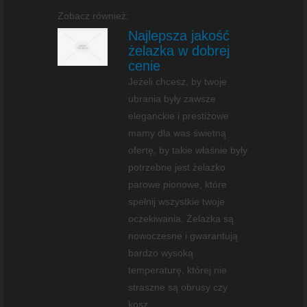
Zobacz również:
Najlepsza jakość
żelazka w dobrej
cenie
Jeżeli chcesz, by twoje
ubrania były zawsze
eleganckie i prestiżowe
mamy dla was świetną
ofertę, by takie właśnie były
potrzebne jest żelazko
parowe pionowe, które
spełnij wszystkie twoje
oczekiwania. Żelazka są
nowoczesne i gwarantują
bardzo wysoką
temperaturę, której nie
straszne są obrusy czy
kosz...