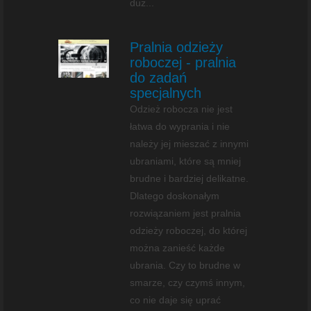
duż...
Pralnia odzieży
roboczej - pralnia
do zadań
specjalnych
Odzież robocza nie jest
łatwa do wyprania i nie
należy jej mieszać z innymi
ubraniami, które są mniej
brudne i bardziej delikatne.
Dlatego doskonałym
rozwiązaniem jest pralnia
odzieży roboczej, do której
można zanieść każde
ubrania. Czy to brudne w
smarze, czy czymś innym,
co nie daje się uprać