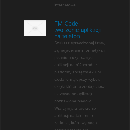
internetowe...
FM Code -
tworzenie aplikacji
na telefon
Szukasz sprawdzonej firmy,
zajmującej się informatyką i
pisaniem użytecznych
aplikacji na różnorodne
platformy sprzętowe? FM
Code to najlepszy wybór,
dzięki któremu zdobędziesz
niezawodne aplikacje
pozbawione błędów.
Wierzymy, iż tworzenie
aplikacji na telefon to
zadanie, które wymaga
doświadczenia ora...