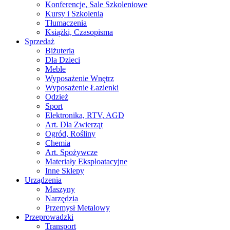
Konferencje, Sale Szkoleniowe
Kursy i Szkolenia
Tłumaczenia
Książki, Czasopisma
Sprzedaż
Biżuteria
Dla Dzieci
Meble
Wyposażenie Wnętrz
Wyposażenie Łazienki
Odzież
Sport
Elektronika, RTV, AGD
Art. Dla Zwierząt
Ogród, Rośliny
Chemia
Art. Spożywcze
Materiały Eksploatacyjne
Inne Sklepy
Urządzenia
Maszyny
Narzędzia
Przemysł Metalowy
Przeprowadzki
Transport