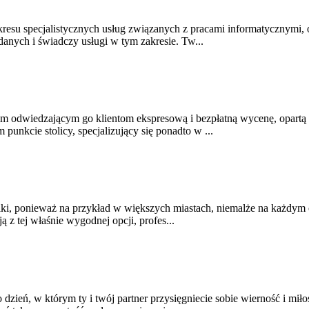
akresu specjalistycznych usług związanych z pracami informatycznymi
anych i świadczy usługi w tym zakresie. Tw...
 odwiedzającym go klientom ekspresową i bezpłatną wycenę, opartą n
unkcie stolicy, specjalizujący się ponadto w ...
i, ponieważ na przykład w większych miastach, niemalże na każdym osi
 z tej właśnie wygodnej opcji, profes...
eń, w którym ty i twój partner przysięgniecie sobie wierność i miłość