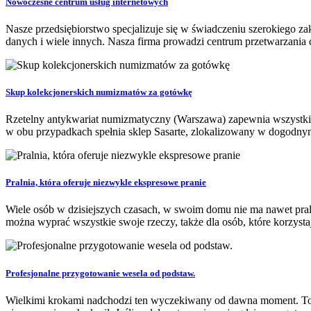
Nowoczesne centrum usług internetowych
Nasze przedsiębiorstwo specjalizuje się w świadczeniu szerokiego z
danych i wiele innych. Nasza firma prowadzi centrum przetwarzania d
Skup kolekcjonerskich numizmatów za gotówkę
Rzetelny antykwariat numizmatyczny (Warszawa) zapewnia wszystkim
w obu przypadkach spełnia sklep Sasarte, zlokalizowany w dogodnym p
Pralnia, która oferuje niezwykle ekspresowe pranie
Wiele osób w dzisiejszych czasach, w swoim domu nie ma nawet pralk
można wyprać wszystkie swoje rzeczy, także dla osób, które korzystają
Profesjonalne przygotowanie wesela od podstaw.
Wielkimi krokami nadchodzi ten wyczekiwany od dawna moment. To dzi