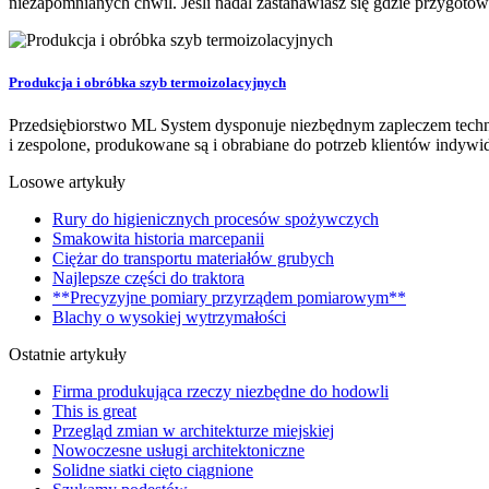
niezapomnianych chwil. Jeśli nadal zastanawiasz się gdzie przygotowa
Produkcja i obróbka szyb termoizolacyjnych
Przedsiębiorstwo ML System dysponuje niezbędnym zapleczem techni
i zespolone, produkowane są i obrabiane do potrzeb klientów indywi
Losowe artykuły
Rury do higienicznych procesów spożywczych
Smakowita historia marcepanii
Ciężar do transportu materiałów grubych
Najlepsze części do traktora
**Precyzyjne pomiary przyrządem pomiarowym**
Blachy o wysokiej wytrzymałości
Ostatnie artykuły
Firma produkująca rzeczy niezbędne do hodowli
This is great
Przegląd zmian w architekturze miejskiej
Nowoczesne usługi architektoniczne
Solidne siatki cięto ciągnione