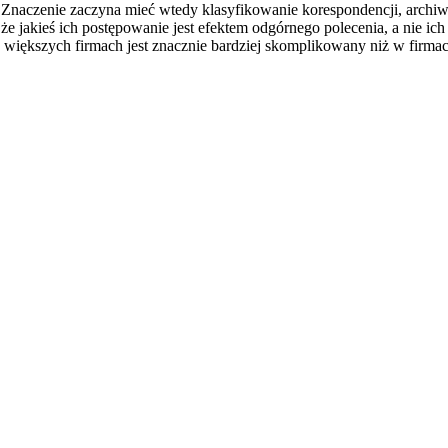
. Znaczenie zaczyna mieć wtedy klasyfikowanie korespondencji, archiwi
e jakieś ich postępowanie jest efektem odgórnego polecenia, a nie ic
w większych firmach jest znacznie bardziej skomplikowany niż w firm