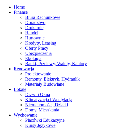
Home
Finanse
Biura Rachunkowe
Doradztwo
Drukarnie
Handel
Hurtownie
Kredyty, Leasing
Oferty Pracy
Ubezpieczenia
Ekologia
Banki, Przelewy, Waluty, Kantory
Renowacja
Projektowanie
Remonty, Elektryk, Hydraulik
Materiały Budowlane
Lokale
Drzwi i Okna
Klimatyzacja i Wentylacja
Nieruchomości, Działki
Domy, Mieszkania
Wychowanie
Placówki Edukacyjne
Kursy Językowe