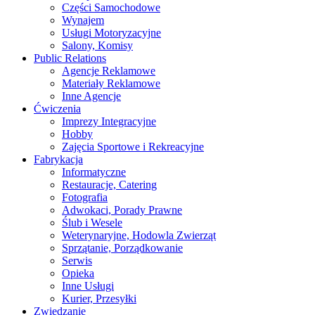
Części Samochodowe
Wynajem
Usługi Motoryzacyjne
Salony, Komisy
Public Relations
Agencje Reklamowe
Materiały Reklamowe
Inne Agencje
Ćwiczenia
Imprezy Integracyjne
Hobby
Zajęcia Sportowe i Rekreacyjne
Fabrykacja
Informatyczne
Restauracje, Catering
Fotografia
Adwokaci, Porady Prawne
Ślub i Wesele
Weterynaryjne, Hodowla Zwierząt
Sprzątanie, Porządkowanie
Serwis
Opieka
Inne Usługi
Kurier, Przesyłki
Zwiedzanie