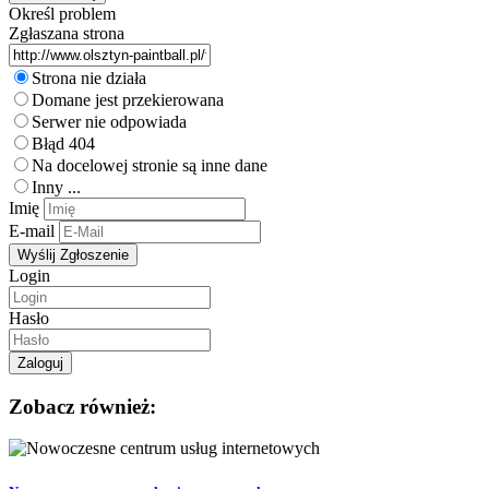
Określ problem
Zgłaszana strona
Strona nie działa
Domane jest przekierowana
Serwer nie odpowiada
Błąd 404
Na docelowej stronie są inne dane
Inny ...
Imię
E-mail
Login
Hasło
Zobacz również: