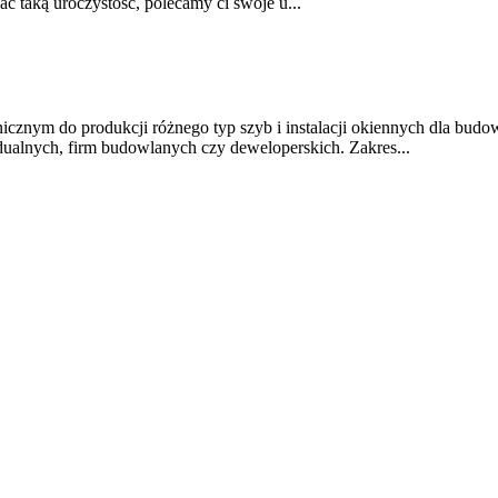
ć taką uroczystość, polecamy ci swoje u...
cznym do produkcji różnego typ szyb i instalacji okiennych dla bu
dualnych, firm budowlanych czy deweloperskich. Zakres...