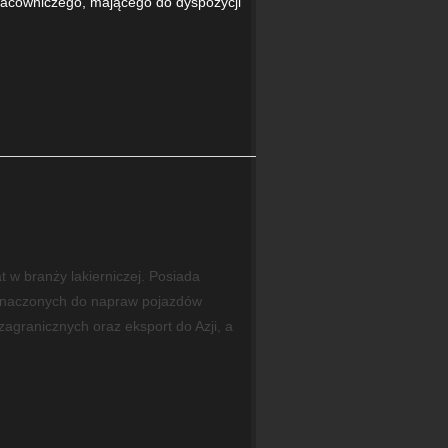
pracowniczego, mającego do dyspozycji
at w branży lakierniczej. Posiada
eznaczonych do napraw pojazdów
agranicznych oraz eksport do Azji, a