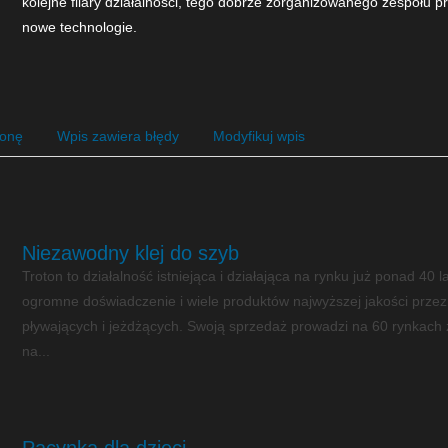
kolejne filary działalności, tego dobrze zorganizowanego zespołu 
nowe technologie.
ronę
Wpis zawiera błędy
Modyfikuj wpis
Niezawodny klej do szyb
Troton to działalność istniejąca i działająca na rynku już ponad 40 l
ogromne doświadczenie i wiele produktów najwyższej jakości prz
pływających i jeżdżących. Swoją sprzedaż prowadzi na 60 rynkach z
na...