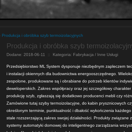
»
Produkcja i obróbka szyb termoizolacyjnych
Produkcja i obróbka szyb termoizolacyj
Dodane: 2018-06-11
::
Kategoria: Fabrykacja / Inne Usługi
Przedsiębiorstwo ML System dysponuje niezbędnym zapleczem tech
i instalacji okiennych dla budownictwa energooszczędnego. Wielok
zespolone, produkowane są i obrabiane do potrzeb klientów indywi
deweloperskich. Zakres współpracy oraz jej szczegółowy charakter
produkcję szyb, zgłaszają się dodatkowo producenci mebli czy różn
Zamówione tutaj szyby termoizolacyjne, do kabin prysznicowych czy
określonym terminie, punktualność i dbałość wykończenia każdego d
stale rozszerzającą zakres swojej działalności. Produkty związane 
systemy automatyki domowej do inteligentnego zarządzania wszys