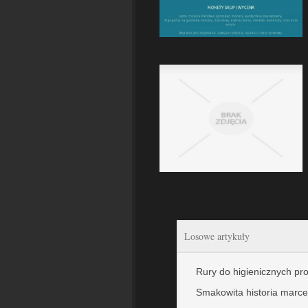
Losowe artykuły
Rury do higienicznych p
Smakowita historia marce