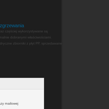
 zgrzewania
az częściej wykorzystywane są
ymalnie dobranymi właściwościami.
ryczne zbiorniki z płyt PP, sprzedawane
azy mailowej