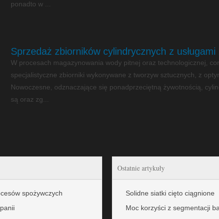
ponadto w ...
Sprzedaż zbiorników cylindrycznych z usługami
W procesach magazynowania wody pitnej oraz technologicznej, cor
specjalistyczne zbiorniki wykonywane z tworzyw sztucznych, z opt
Nowoczesne, odznaczające się ponadprzeciętną żywotnością, cylind
są oraz zg...
Ostatnie artykuły
rocesów spożywczych
Solidne siatki cięto ciągnione
panii
Moc korzyści z segmentacji b