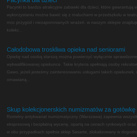
Pacynka dla dzieci
Pacynki to bardzo atrakcyjne zabawki dla dzieci, które gwarantują 
wykorzystaniu można bawić się z maluchami w przedszkolu w teatrz
moc przygód i niezapomnianych wrażeń. w naszym sklepie znajduje
kolekc...
Całodobowa troskliwa opieka nad seniorami
Opiekę nad osobą starszą można powierzyć wyłącznie sprawdzonej 
wykwalifikowanej opiekunce. Takie kryteria spełniają osoby rekrut
Gawo, jeżeli jesteśmy zainteresowaniu usługami takich opiekunek, w
omawianą...
Skup kolekcjonerskich numizmatów za gotówkę
Rzetelny antykwariat numizmatyczny (Warszawa) zapewnia wszyst
ekspresową i bezpłatną wycenę, opartą na cenach rynkowych oraz wy
w obu przypadkach spełnia sklep Sasarte, zlokalizowany w dogodnym