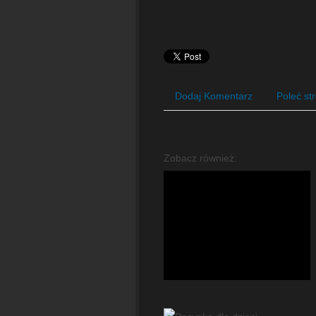
Dodaj Komentarz
Poleć st
Zobacz również: