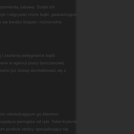
wyśmienitą zabawę. Dzięki ich
yk i odgrywać różne bajki, gwarantujące
 się bardzo bogata i różnorodna
i zaufanej pielęgniarce bądź
owane w agencji pracy tymczasowej
arto już dzisiaj skontaktować się z
kim odwiedzającym go klientom
płaca pieniądze od ręki. Takie kryteria
 punkcie stolicy, specjalizujący się