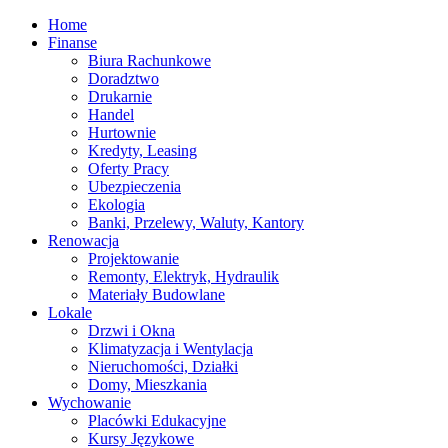
Home
Finanse
Biura Rachunkowe
Doradztwo
Drukarnie
Handel
Hurtownie
Kredyty, Leasing
Oferty Pracy
Ubezpieczenia
Ekologia
Banki, Przelewy, Waluty, Kantory
Renowacja
Projektowanie
Remonty, Elektryk, Hydraulik
Materiały Budowlane
Lokale
Drzwi i Okna
Klimatyzacja i Wentylacja
Nieruchomości, Działki
Domy, Mieszkania
Wychowanie
Placówki Edukacyjne
Kursy Językowe