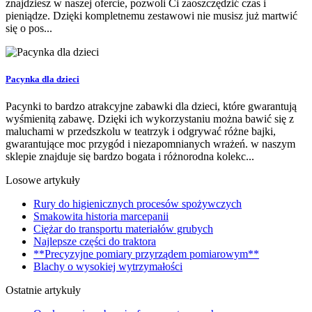
znajdziesz w naszej ofercie, pozwoli Ci zaoszczędzić czas i
pieniądze. Dzięki kompletnemu zestawowi nie musisz już martwić
się o pos...
Pacynka dla dzieci
Pacynki to bardzo atrakcyjne zabawki dla dzieci, które gwarantują
wyśmienitą zabawę. Dzięki ich wykorzystaniu można bawić się z
maluchami w przedszkolu w teatrzyk i odgrywać różne bajki,
gwarantujące moc przygód i niezapomnianych wrażeń. w naszym
sklepie znajduje się bardzo bogata i różnorodna kolekc...
Losowe artykuły
Rury do higienicznych procesów spożywczych
Smakowita historia marcepanii
Ciężar do transportu materiałów grubych
Najlepsze części do traktora
**Precyzyjne pomiary przyrządem pomiarowym**
Blachy o wysokiej wytrzymałości
Ostatnie artykuły