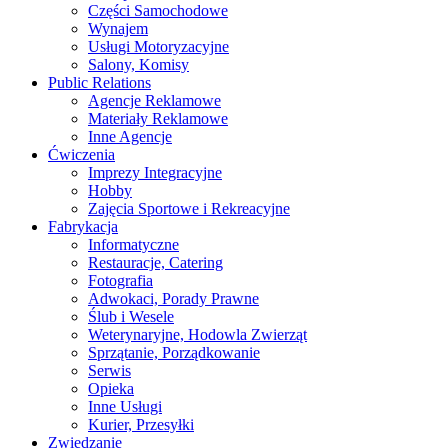
Części Samochodowe
Wynajem
Usługi Motoryzacyjne
Salony, Komisy
Public Relations
Agencje Reklamowe
Materiały Reklamowe
Inne Agencje
Ćwiczenia
Imprezy Integracyjne
Hobby
Zajęcia Sportowe i Rekreacyjne
Fabrykacja
Informatyczne
Restauracje, Catering
Fotografia
Adwokaci, Porady Prawne
Ślub i Wesele
Weterynaryjne, Hodowla Zwierząt
Sprzątanie, Porządkowanie
Serwis
Opieka
Inne Usługi
Kurier, Przesyłki
Zwiedzanie