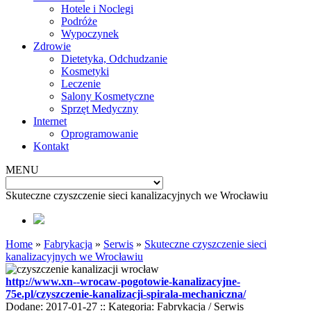
Hotele i Noclegi
Podróże
Wypoczynek
Zdrowie
Dietetyka, Odchudzanie
Kosmetyki
Leczenie
Salony Kosmetyczne
Sprzęt Medyczny
Internet
Oprogramowanie
Kontakt
MENU
Skuteczne czyszczenie sieci kanalizacyjnych we Wrocławiu
Home
»
Fabrykacja
»
Serwis
»
Skuteczne czyszczenie sieci
kanalizacyjnych we Wrocławiu
http://www.xn--wrocaw-pogotowie-kanalizacyjne-
75e.pl/czyszczenie-kanalizacji-spirala-mechaniczna/
Dodane: 2017-01-27
::
Kategoria: Fabrykacja / Serwis