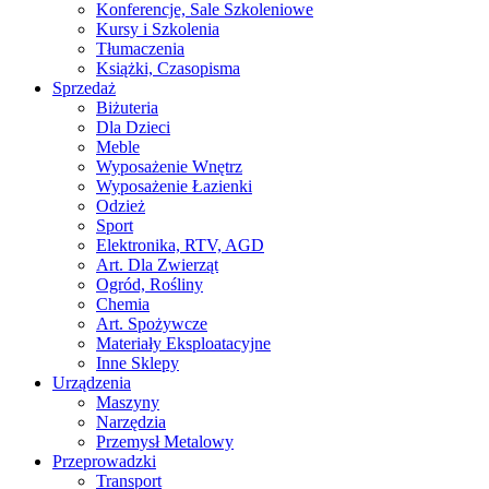
Konferencje, Sale Szkoleniowe
Kursy i Szkolenia
Tłumaczenia
Książki, Czasopisma
Sprzedaż
Biżuteria
Dla Dzieci
Meble
Wyposażenie Wnętrz
Wyposażenie Łazienki
Odzież
Sport
Elektronika, RTV, AGD
Art. Dla Zwierząt
Ogród, Rośliny
Chemia
Art. Spożywcze
Materiały Eksploatacyjne
Inne Sklepy
Urządzenia
Maszyny
Narzędzia
Przemysł Metalowy
Przeprowadzki
Transport