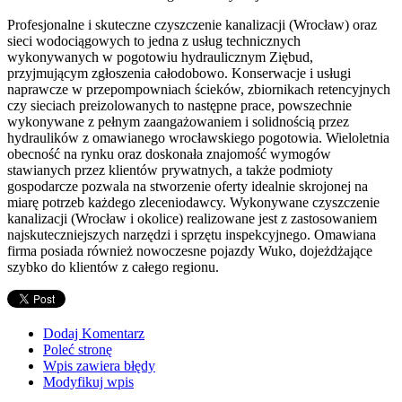
Profesjonalne i skuteczne czyszczenie kanalizacji (Wrocław) oraz
sieci wodociągowych to jedna z usług technicznych
wykonywanych w pogotowiu hydraulicznym Ziębud,
przyjmującym zgłoszenia całodobowo. Konserwacje i usługi
naprawcze w przepompowniach ścieków, zbiornikach retencyjnych
czy sieciach preizolowanych to następne prace, powszechnie
wykonywane z pełnym zaangażowaniem i solidnością przez
hydraulików z omawianego wrocławskiego pogotowia. Wieloletnia
obecność na rynku oraz doskonała znajomość wymogów
stawianych przez klientów prywatnych, a także podmioty
gospodarcze pozwala na stworzenie oferty idealnie skrojonej na
miarę potrzeb każdego zleceniodawcy. Wykonywane czyszczenie
kanalizacji (Wrocław i okolice) realizowane jest z zastosowaniem
najskuteczniejszych narzędzi i sprzętu inspekcyjnego. Omawiana
firma posiada również nowoczesne pojazdy Wuko, dojeżdżające
szybko do klientów z całego regionu.
Dodaj Komentarz
Poleć stronę
Wpis zawiera błędy
Modyfikuj wpis