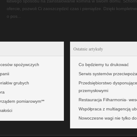
łatwego sposobu na zainstalowanie komina w swoim domu. Schornst
ofercie, pozwoli Ci zaoszczędzić czas i pieniądze. Dzięki kompletn
o pos...
Ostatnie artykuły
rocesów spożywczych
Co będziemy tu drukować
panii
Serwis systemów przeciwpożar
eriałów grubych
Przedsiębiorstwo dysponując
przemysłowymi
ora
Restauracja Filharmonia- wes
zyrządem pomiarowym**
Współpraca z multiagencją u
małości
Nowoczesne wagi nie tylko do