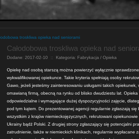
łodobowa troskliwa opieka nad seniorami
Całodobowa troskliwa opieka nad senior
Dodane: 2017-02-10
::
Kategoria: Fabrykacja / Opieka
Opiekę nad osobą starszą można powierzyć wyłącznie sprawdzonej 
wykwalifikowanej opiekunce. Takie kryteria spełniają osoby rekrut
Gawo, jeżeli jesteśmy zainteresowaniu usługami takich opiekunek, w
omawianą firmą, obecną na rynku od blisko dwudziestu lat. Opieka
odpowiedzialne i wymagające dużej dyspozycyjności zajęcie, dlate
pod tym kątem. Do prezentowanej agencji regularnie zgłaszają się 
wszystkim z krajów niemieckojęzycznych, rekrutowani opiekunowie 
Ukrainy bądź Polski. Z drugiej strony zgłaszający się potencjalni 
zatrudnienie, także w niemieckich klinikach, regularnie wypłacane 