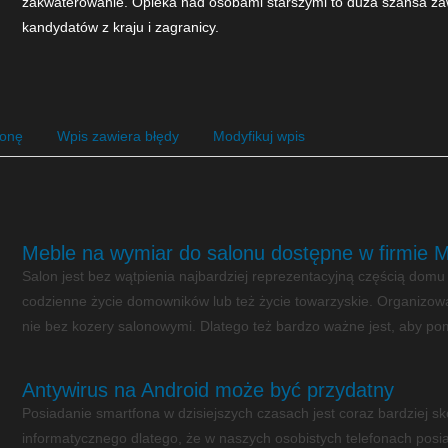
zakwaterowanie. Opieka nad osobami starszymi to duża szansa za
kandydatów z kraju i zagranicy.
ronę
Wpis zawiera błędy
Modyfikuj wpis
Meble na wymiar do salonu dostępne w firmie 
Salon jest bez wątpienia najbardziej reprezentacyjną częścią domu 
codzienne życie domowników lub też życie towarzyskie. Organizow
nie bez kozery salonowymi. Dlatego też bardzo ważne jest, aby pom
Antywirus na Android może być przydatny
Posiadanie smartfona w dzisiejszych czasach jest coraz bardziej 
informatycznego dlatego, że w naszych osobistych telefonach posi