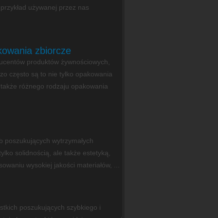
 przykład używanej przez nas
kowania zbiorcze
ducentów produktów żywnościowych,
zo często są to nie tylko opakowania
 także różnego rodzaju opakowania
ób poszukujących wytrzymałych
lko solidnością, ale także estetyką,
owaniu wysokiej jakości materiałów, ...
tkich poszukujących szybkiego i