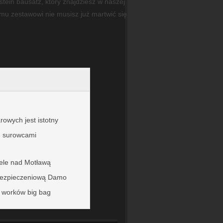
ein bausatz, który znajdziesz w naszej
emu zestawowi nie musisz już martwić się
owych jest istotny
e surowcami
ele nad Motławą
bezpieczeniową Damo
 worków big bag