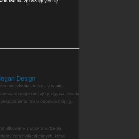
wodowa dla zgłaszających się
Megan Design
lub mieszkania i toczy się w nim
ane są różnego rodzaju przyjęcia, zwane
ieszczenie to miało odpowiednią i g...
skomplikowane z punktu widzenia
adamy coraz więcej danych, które