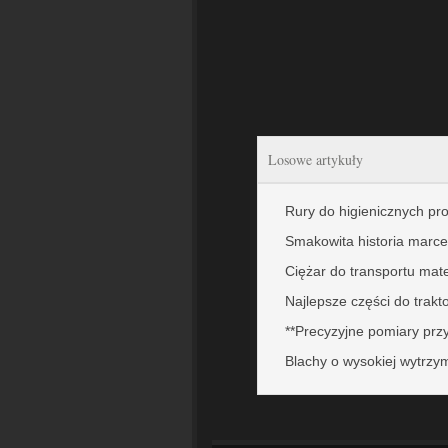
Losowe artykuły
Rury do higienicznych p
Smakowita historia marce
Ciężar do transportu mat
Najlepsze części do trakt
**Precyzyjne pomiary pr
Blachy o wysokiej wytrzy