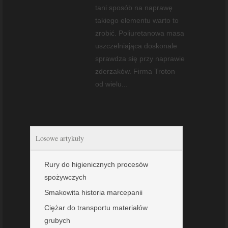
tani sposób na naprawę
takiego elementu warto to
zrobić. Poliuretanowa masa
uszczelniająca doskonale
sprawdza się przy naprawie
zderzaków. Firma Troton
od wielu...
Losowe artykuły
Rury do higienicznych procesów
spożywczych
Smakowita historia marcepanii
Ciężar do transportu materiałów
grubych