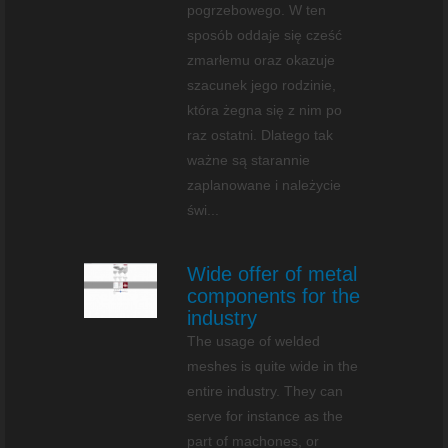
pogrzebowego. W ten
sposób oddaje się cześć
zmarłemu oraz okazuje
szacunek jego rodzinie,
która żegna się z nim po
raz ostatni. Dlatego tak
ważne są starannie
zaplanowane i należycie
świ...
Wide offer of metal
components for the
industry
The usage of welded
meshes is quite wide in the
entire industry. They can
serve for instance as the
part of machones, or