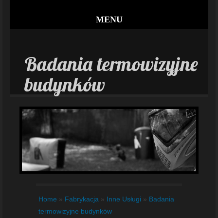
MENU
Badania termowizyjne
budynków
Home
»
Fabrykacja
»
Inne Usługi
»
Badania
termowizyjne budynków