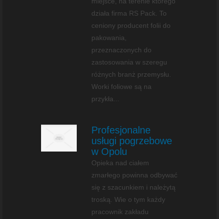
miejsce, na terenie którego
działa firma RS Pack. To
ceniony producent folii do
pakowania,
przeznaczonych do
zastosowania w szeregu
różnych branż przemysłu.
Worki foliowe są na
przykła...
Profesjonalne
usługi pogrzebowe
w Opolu
Opieka nad ciałem
zmarłego powinna odbywać
się z szacunkiem i należytą
troską. Wie o tym każdy
pracownik zakładu