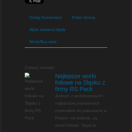
Dodaj Komentarz
Poleć stronę
Wpis zawiera błędy
Modyfikuj wpis
Zobacz również:
Najlepsze worki
foliowe na Śląsku z
firmy RS Pack
Jednym z podstawowych i
najbardziej popularnych
materiałów do pakowania w
Polsce i na świecie, są
worki foliowe. Śląsk to