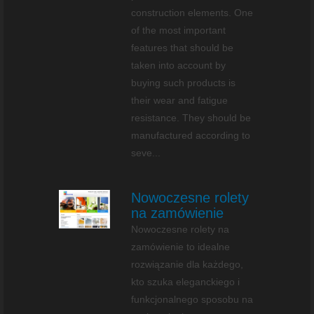
construction elements. One
of the most important
features that should be
taken into account by
buying such products is
their wear and fatigue
resistance. They should be
manufactured according to
seve...
Nowoczesne rolety
na zamówienie
Nowoczesne rolety na
zamówienie to idealne
rozwiązanie dla każdego,
kto szuka eleganckiego i
funkcjonalnego sposobu na