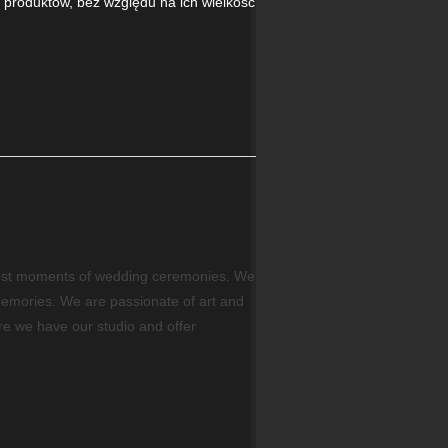
u produktów, bez względu na ich wielkość
best moments of wedding ceremonies. We
memories. We are passionate of art and
re we have our studio and offer