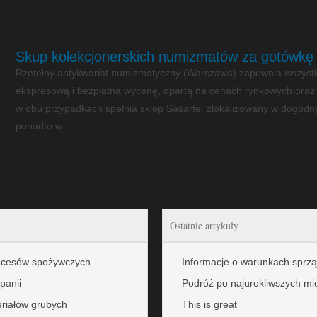
Skup kolekcjonerskich numizmatów za gotówkę
Rzetelny antykwariat numizmatyczny (Warszawa) zapewnia wszyst
ekspresową i bezpłatną wycenę, opartą na cenach rynkowych oraz wy
w obu przypadkach spełnia sklep Sasarte, zlokalizowany w dogodnym
ponadto w ...
Ostatnie artykuły
rocesów spożywczych
Informacje o warunkach sprzą
panii
Podróż po najurokliwszych mi
eriałów grubych
This is great