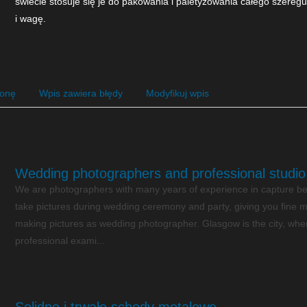
świecie stosuje się je do pakowania i paletyzowania całego szereg
i wagę.
ronę
Wpis zawiera błędy
Modyfikuj wpis
Wedding photographers and professional studio
We are photographers with many years of experience in capture 
take pictures during wedding ceremony and party, giving you fine 
making pictures as wedding photographer. Glasgow is the city, whe
professional exami...