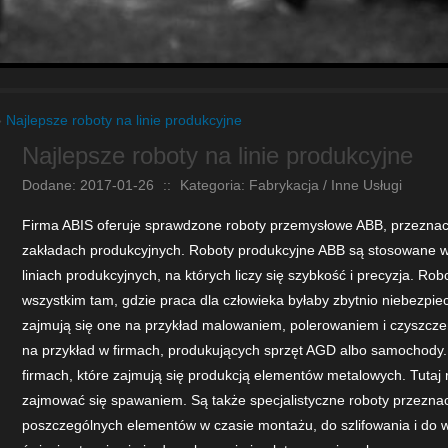
»
Najlepsze roboty na linie produkcyjne
Najlepsze roboty na linie produkcyjne
Dodane: 2017-01-26
::
Kategoria: Fabrykacja / Inne Usługi
Firma ABIS oferuje sprawdzone roboty przemysłowe ABB, przezna
zakładach produkcyjnych. Roboty produkcyjne ABB są stosowane w w
liniach produkcyjnych, na których liczy się szybkość i precyzja. Ro
wszystkim tam, gdzie praca dla człowieka byłaby zbytnio niebezpie
zajmują się one na przykład malowaniem, polerowaniem i czyszczen
na przykład w firmach, produkujących sprzęt AGD albo samochody. Z
firmach, które zajmują się produkcją elementów metalowych. Tuta
zajmować się spawaniem. Są także specjalistyczne roboty przezna
poszczególnych elementów w czasie montażu, do szlifowania i do 