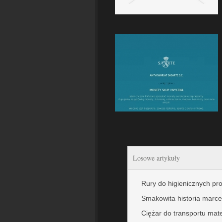
Losowe artykuły
Rury do higienicznych p
Smakowita historia marce
Ciężar do transportu mat