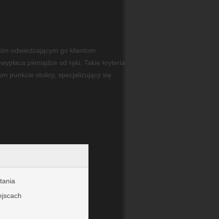
kim odwiedzającym go klientom
płaca pieniądze od ręki. Takie kryteria
 punkcie stolicy, specjalizujący się
tania
ejscach