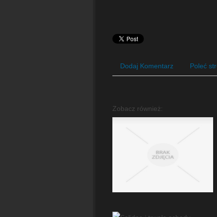
Dodaj Komentarz
Poleć st
Zobacz również: