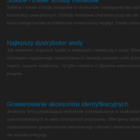
Solidne i trwałe schody metalowe
Solidne i trwałe schody metalowe to doskonałe rozwiązanie dla os
konstrukcji zewnętrznych. Schody metalowe charakteryzują się nie ty
która nadaje każdej architekturze nowoczesny wygląd. Dzięki zastos
Najlepszy dystrybutor wody
Jak wiadomo, organizm ludzki w większości składa się z wody. Mimo
obowiązku regularnego nawadniania to niestety niewiele osób przes
mięśni, uczucie osłabienia - to tylko niektóre z objawów odwodnien
pragnie...
Grawerowanie akcesoriów identyfikacyjnych
Jesteśmy firmą posiadającą wieloletnie doświadczenie w znakowani
wykorzystywanych w wielu dziedzinach przemysłu. Oferujemy tabl
zastosowaniem grawerowania sterowanego cyfrowo i ploterów lase
się wysoką precyzją ...