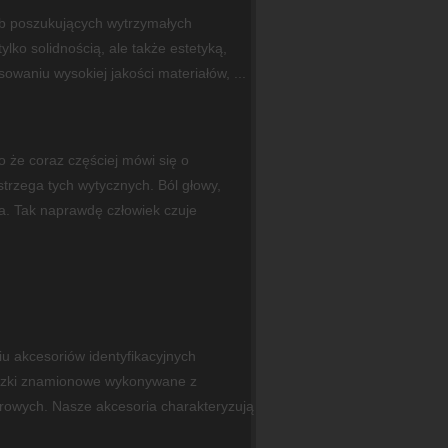
ób poszukujących wytrzymałych
lko solidnością, ale także estetyką,
owaniu wysokiej jakości materiałów, ...
 że coraz częściej mówi się o
trzega tych wytycznych. Ból głowy,
ia. Tak naprawdę człowiek czuje
u akcesoriów identyfikacyjnych
iczki znamionowe wykonywane z
rowych. Nasze akcesoria charakteryzują