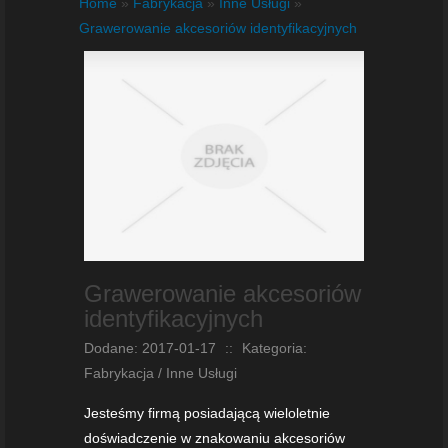
Home
»
Fabrykacja
»
Inne Usługi
»
Grawerowanie akcesoriów identyfikacyjnych
Grawerowanie akcesoriów
identyfikacyjnych
Dodane: 2017-01-17
::
Kategoria:
Fabrykacja / Inne Usługi
Jesteśmy firmą posiadającą wieloletnie
doświadczenie w znakowaniu akcesoriów