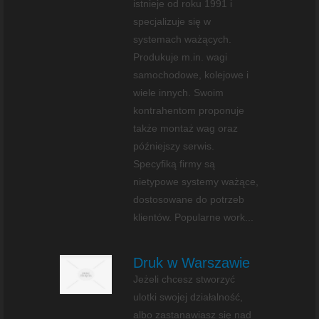
istnieje od roku 1991 i
specjalizuje się w
systemach ważących.
Produkuje m.in. wagi
samochodowe, kolejowe i
wiele innych. Swoim
kontrahentom proponuje
także montaż wag oraz
późniejszy serwis.
Specyfiką firmy są
nietypowe systemy ważące,
dostosowane do potrzeb
klientów. Popularne work...
Druk w Warszawie
Jeżeli chcesz stworzyć
ulotki swojej działalność,
albo zastanawiasz się nad