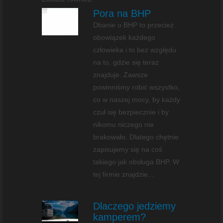
Pora na BHP
Dbanie o BHP to przecież
obowiązek każdego
człowieka i to bez względu
na to, gdzie się teraz
znajduje. Zawsze
powinniśmy robić wszystko,
co w naszej mocy, by każdy
czuł się bezpiecznie i by
nikomu niczego nie
brakowało. Dlatego chętnie
zapisujemy się na coś
takiego jak obsługa BHP. W
tej firmie znajdzie...
Dlaczego jedziemy
kamperem?