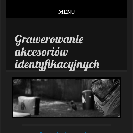
MENU
Grawerowanie
akcesoriów
identyfikacyjnych