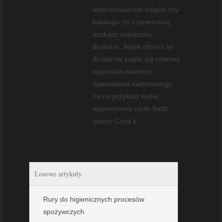
wydrukowaniem książki czy
katalogu, to z pewnością
szukasz najlepszej
drukarni. Jeżeli chcesz by
drukarnia zajęła się również
wyprodukowaniem
opakowania kartonowego
na na przykład wyżej
wspomniane ulotki bądź
zależy Ci na k...
Losowe artykuły
Rury do higienicznych procesów
spożywczych