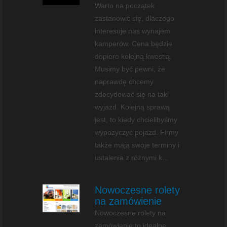
Warto na początek
zastanowić się, dlaczego
interesuje nas wynajem
kamperów. Cena będzie
dopiero kolejną kwestią.
Musimy być pewni, że
naprawdę chcemy
zdecydować się na taki
wyjazd. Kolejną sprawą
jest, to kiedy chcielibyśmy
wypożyczyć pojazd. Firmy
także mają swoje terminy i
ustalenia z różnymi k...
Nowoczesne rolety
na zamówienie
Nowoczesne rolety na
zamówienie to idealne