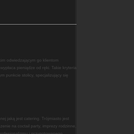
kim odwiedzającym go klientom
płaca pieniądze od ręki. Takie kryteria
 punkcie stolicy, specjalizujący się
j jaką jest catering. Trójmiasto jest
enie na coctail party, imprezy rodzinne,
 profesjonalizmu i przygotowanego