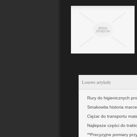
Losowe artykuły
Rury do higienicznych p
Smakowita historia marce
Ciężar do transportu mat
Najlepsze części do trakt
**Precyzyjne pomiary pr