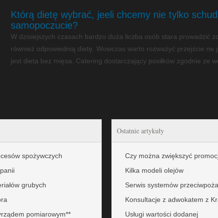
Którą dietę wybrać, jeeli chcemy nie tylko schud
samopoczucie?
W dzisiejszych czasach bardzo duża liczba osób stara prowadzić zd
również odpowiednią dietę. Wowczas warto rozważyć przejście ne 
jest dieta bez mięsa. Catering dostarczający posiłków zgodnie ze
Ostatnie artykuły
rocesów spożywczych
Czy można zwiększyć promoc
panii
Kilka modeli olejów
eriałów grubych
Serwis systemów przeciwpożar
ora
Konsultacje z adwokatem z K
zyrządem pomiarowym**
Usługi wartości dodanej