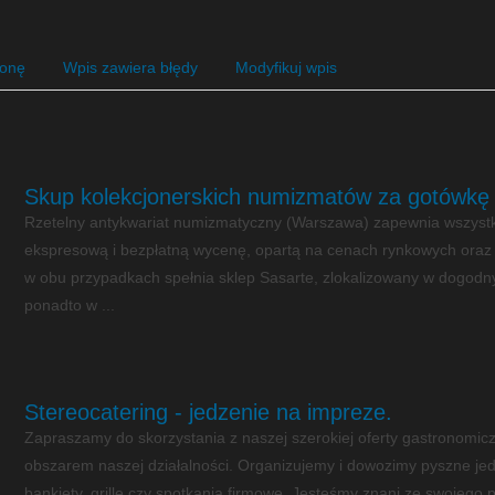
ronę
Wpis zawiera błędy
Modyfikuj wpis
Skup kolekcjonerskich numizmatów za gotówkę
Rzetelny antykwariat numizmatyczny (Warszawa) zapewnia wszyst
ekspresową i bezpłatną wycenę, opartą na cenach rynkowych oraz wy
w obu przypadkach spełnia sklep Sasarte, zlokalizowany w dogodnym
ponadto w ...
Stereocatering - jedzenie na impreze.
Zapraszamy do skorzystania z naszej szerokiej oferty gastronomiczne
obszarem naszej działalności. Organizujemy i dowozimy pyszne jedz
bankiety, grille czy spotkania firmowe. Jesteśmy znani ze swojego