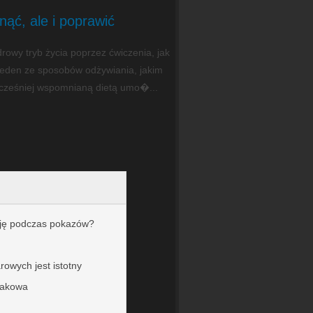
nąć, ale i poprawić
rowy tryb życia poprzez ćwiczenia, jak
jeden ze sposobów odżywiania, jakim
 wcześniej wspomnianą dietą umo�...
ję podczas pokazów?
owych jest istotny
rakowa