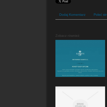
Dodaj Komentarz
Poleć st
Zobacz również: