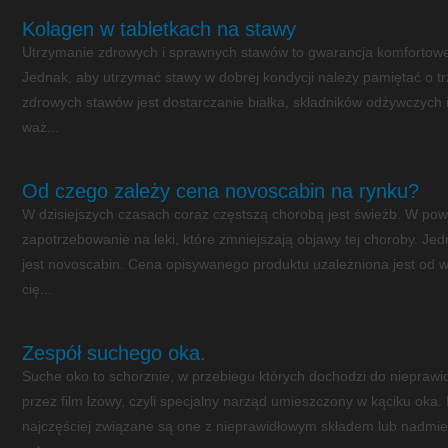
Kolagen w tabletkach na stawy
Utrzymanie zdrowych i sprawnych stawów to gwarancja komfortowego
Jednak, aby utrzymać stawy w dobrej kondycji należy pamiętać o t
zdrowych stawów jest dostarczanie białka, składników odżywczych 
waż...
Od czego zależy cena novoscabin na rynku?
W dzisiejszych czasach coraz częstszą chorobą jest świeżb. W powy
zapotrzebowanie na leki, które zmniejszają objawy tej choroby. Je
jest novoscabin. Cena opisywanego produktu uzależniona jest od w
cię...
Zespół suchego oka.
Suche oko to schorznie, w przebiegu których dochodzi do nieprawi
przez film łzowy, czyli specjalny narząd umieszczony w kąciku oka
najczęściej związane są one z nieprawidłowym składem lub nadmi