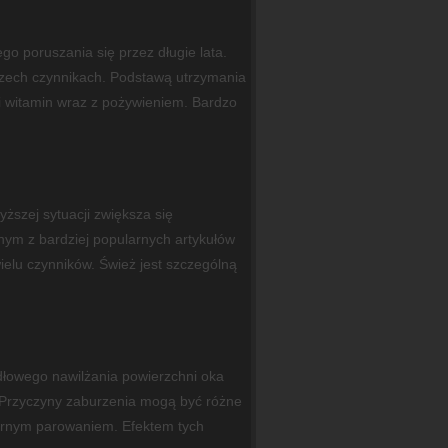
 poruszania się przez długie lata.
rzech czynnikach. Podstawą utrzymania
i witamin wraz z pożywieniem. Bardzo
ższej sytuacji zwiększa się
dnym z bardziej popularnych artykułów
ielu czynników. Śwież jest szczególną
dłowego nawilżania powierzchni oka
. Przyczyny zaburzenia mogą być różne
ernym parowaniem. Efektem tych