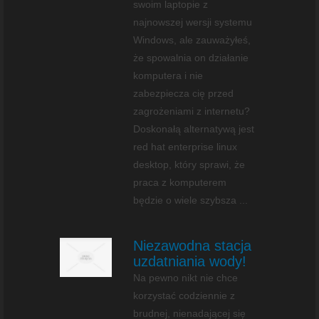
swoim laptopie z
najnowszej wersji systemu
Windows, ale zauważyłeś,
że spowalnia on działanie
komputera i nie
zabezpiecza cię przed
zagrożeniami z internetu?
Doskonałą alternatywą jest
red hat enterprise linux
desktop, który sprawi, że
praca z komputerem
będzie o wiele szybsza ...
Niezawodna stacja
uzdatniania wody!
Na pewno nikt nie chce
korzystać codziennie z
brudnej, nienadającej się