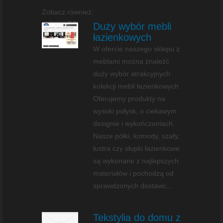
Zobacz również:
Duży wybór mebli
łazienkowych
W ofercie naszego sklepu z
meblami można znaleźć
duży wybór atrakcyjnych
kolekcji mebli łazienkowych.
Oferujemy produkty na
wysoki połysk, o ciekawym
designie i wykończeniach.
Nasze półki, komody, szafy,
lustra czy słupki łazienkowe
są wykonane z najlepszych
materiałów i pochodzą od
sprawdzonych dostawc...
Tekstylia do domu z