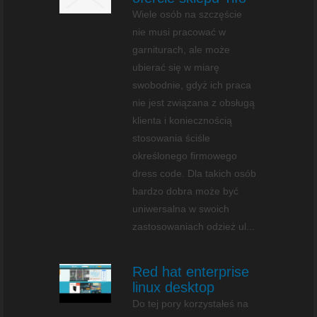
Wiele osób na szczęście
nie musi pracować w
garniturach, ale może
ubierać się w miarę
swobodnie, gdyż ich praca
nie jest związana z obsługą
klienta i koniecznością
stosowania ściśle
określonego firmowego
dress code. Dla takich osób
bardzo dobra może być
uniwersalna w swoich
zastosowaniach odzież ul...
Red hat enterprise
linux desktop
Do tej pory korzystałeś na