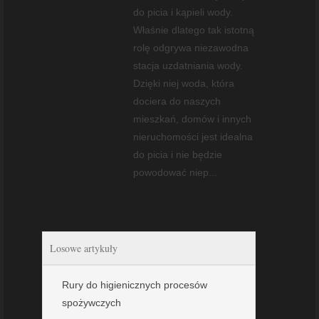
do picia i kąpieli wody.
Właśnie dlatego tak istotną
rolę odgrywa niezawodna
stacja uzdatniania wody.
Dzięki niej woda, która
dociera do naszych
mieszkań, domów i innych
nieruchomości jest idealna
do picia i nie będzie
powodować niep...
Losowe artykuły
Rury do higienicznych procesów
spożywczych