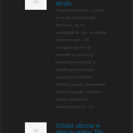
akrylu
Tekstylia domowe z akrylu,
w wersji zwykłej bądź
tłoczonej, są na
wyciągnięcie ręki, w sklepie
internetowym J M,
specjalizującym się
ponadto w produkcji
kompletów pościeli, z
wysokogatunkowych,
naturalnych dzianin.
Wysoka jakość materiałów,
stylowy wygląd, szeroka
paleta wariantów
kolorystycznych - to...
Odzież uliczna w
ofercie sklepu Tifo