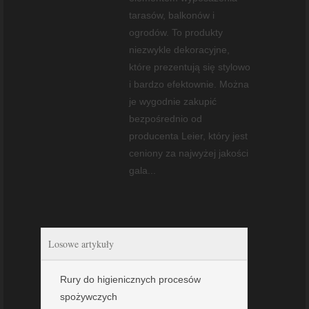
tarasów, balkonów i
ogrodów. To produkty
niezwykle dekoracyjne,
które prezentują się stylowo
i bardzo efektownie. Można
je wygodnie zakupić
bezpośrednio od
producenta Leier, który jest
ceniony za najwyżej jakości
gala...
Losowe artykuły
Rury do higienicznych procesów
spożywczych