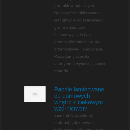
produktów hutniczych.
Nasza oferta skierowana
jest głównie do szerokiego
grona odbiorców
biznesowych, w tym
przedsiębiorstw z branży
przemysłowej i budowlanej.
Posiadamy szeroki
asortyment wysokiej jakości
materia...
Panele laminowane
do domowych
wnętrz z ciekawym
wzornictwem
Laminat to popularny
materiał, gdy mowa o
wykończeniach domowych