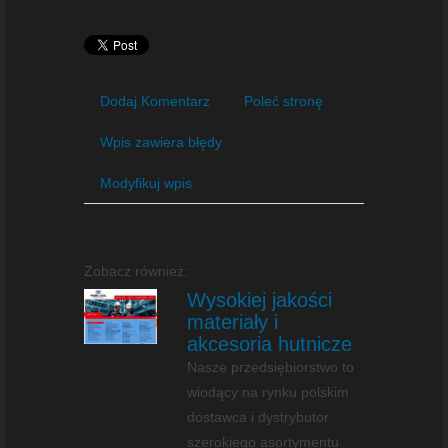
Dodaj Komentarz
Poleć stronę
Wpis zawiera błędy
Modyfikuj wpis
Zobacz również:
Wysokiej jakości
materiały i
akcesoria hutnicze
Nasze przedsiębiorstwo to
wiodący na rynku polskim
dostawca i dystrybutor
szerokiego asortymentu