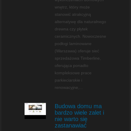
wnętrz, który może
stanowić atrakcyjną
alternatywę dla naturalnego
drewna czy płytek
ceramicznych. Nowoczesne
podłogi laminowane
(Warszawa) oferuje sieć
sprzedażowa Timberline,
oferująca ponadto
kompleksowe prace
parkieciarskie i
renowacyjne,...
Budowa domu ma
bardzo wiele zalet i
nie warto się
zastanawiać