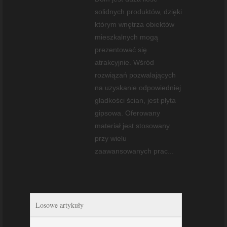
solidnych produktów, dzięki
którym wnętrza obiektów
mieszkalnych mogą
prezentować się
atrakcyjnie. Wśród
rozwiązań pozwalających
na uzyskanie odpowiedniej
gładkości ścian, jest płyta
gipsowa. Oferowany
materiał jest stosowany
przy wielu
zaawansowanych prac...
Losowe artykuły