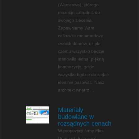
(Warszawa), którego
możecie zatrudnić do
swojego zlecenia.
Zapewniamy Wam
całkowite metamorfozy
swoich domów, dzięki
czemu wszystko będzie
stanowiło jedną, piękną
kompozycję, gdzie
wszystko będzie do siebie
idealnie pasować. Nasz
architekt wnętrz ...
Materiały
budowlane w
rozsądnych cenach
W propozycji firmy Eko-
Dom jest duża ilość