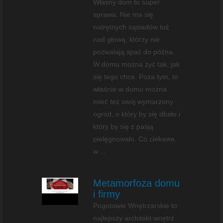
Własny dom to super
sprawa. Nie ma się
natrętnych sąsiadów tuż
nad głową, którzy nie
pozwalają spać do późna.
W domu można żyć tak, jak
się tego chce. Poza tym, to
właśnie w domu można
mieć też swój wymarzony
ogród, o który by się dbało i
który by się z pasją
pielęgnowało. Co ciekawe,
w ...
Metamorfoza domu
i firmy
Pogotowie Wnętrzarskie to
najlepszy architekt wnętrz