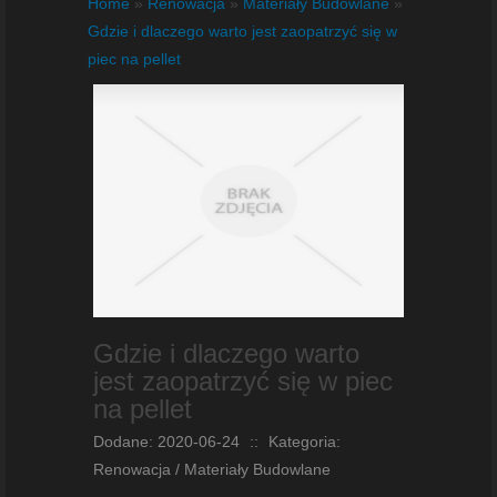
Home
»
Renowacja
»
Materiały Budowlane
»
Gdzie i dlaczego warto jest zaopatrzyć się w
piec na pellet
Gdzie i dlaczego warto
jest zaopatrzyć się w piec
na pellet
Dodane: 2020-06-24
::
Kategoria:
Renowacja / Materiały Budowlane