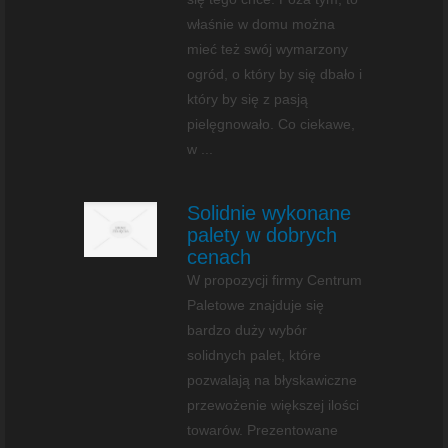
właśnie w domu można
mieć też swój wymarzony
ogród, o który by się dbało i
który by się z pasją
pielęgnowało. Co ciekawe,
w ...
Solidnie wykonane
palety w dobrych
cenach
W propozycji firmy Centrum
Paletowe znajduje się
bardzo duży wybór
solidnych palet, które
pozwalają na błyskawiczne
przewożenie większej ilości
towarów. Prezentowane