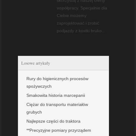
skorzystaj z naszej oferty
współpracy. Specjalnie dla
Ciebie możemy
zaprojektować i zrobić
podjazdy z kostki bruko...
Losowe artykuły
Rury do higienicznych procesów
spożywczych
Smakowita historia marcepanii
Ciężar do transportu materiałów
grubych
Najlepsze części do traktora
**Precyzyjne pomiary przyrządem