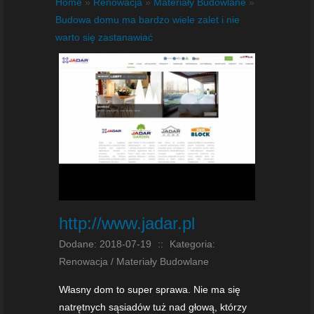
Home
»
Renowacja
»
Materiały Budowlane
»
Budowa domu ma bardzo wiele zalet i nie
warto się zastanawiać
http://www.jadar.pl
Dodane: 2018-07-19
::
Kategoria:
Renowacja / Materiały Budowlane
Własny dom to super sprawa. Nie ma się
natrętnych sąsiadów tuż nad głową, którzy