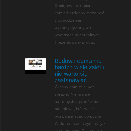
Dostępny do kupienia
kamień ozdobny może być
z powodzeniem
wykorzystywany we
wnętrzach mieszkalnych.
Prezentowany produ...
Budowa domu ma
bardzo wiele zalet i
nie warto się
zastanawiać
Własny dom to super
sprawa. Nie ma się
natrętnych sąsiadów tuż
nad głową, którzy nie
pozwalają spać do późna.
W domu można żyć tak, jak
się tego chce. Poza tym, to