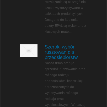
rozwiązania są szczególnie
często wykorzystywane w
zakładach produkcyjnych.
Dostępne do kupienia
palety EPAL są wykonane z
klasowych mate...
Szeroki wybór
rusztowan dla
przedsiębiorstw
Nasza firma oferuje
sprzedaż rusztowania oraz
różnego rodzaju
podnośników i konstrukcji
przeznaczonych do
wykonywania różnego
rodzaju prac
wysokościowych. W naszej