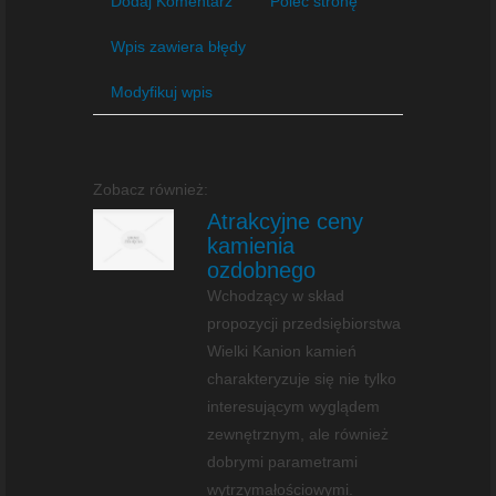
Dodaj Komentarz
Poleć stronę
Wpis zawiera błędy
Modyfikuj wpis
Zobacz również:
Atrakcyjne ceny
kamienia
ozdobnego
Wchodzący w skład
propozycji przedsiębiorstwa
Wielki Kanion kamień
charakteryzuje się nie tylko
interesującym wyglądem
zewnętrznym, ale również
dobrymi parametrami
wytrzymałościowymi.