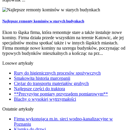
Najlepsze remonty kominów w starych budynkach
Ekon to śląska firma, która remontuje stare a także instaluje nowe
kominy. Firma działa przede wszystkim na terenie Katowic, ale jej
specjalistów można spotkać także i w innych śląskich miastach.
Firma montuje nowe kominy na szeregu budynków, poczynając od
typowych budynków mieszkalnych a kończąc na prz...
Losowe artykuły
Rury do higienicznych procesów spożywczych
Smakowita historia marcepanii
Ciężar do transportu materiałów grubych
Najlepsze części do traktora
**Precyzyjne pomiary przyrządem pomiarowym**
Blachy o wysokiej wytrzymałości
Ostatnie artykuły
Firma wykonująca m.in. sieci wodno-kanalizacyjne w
Poznaniu
Klamka do drzwi