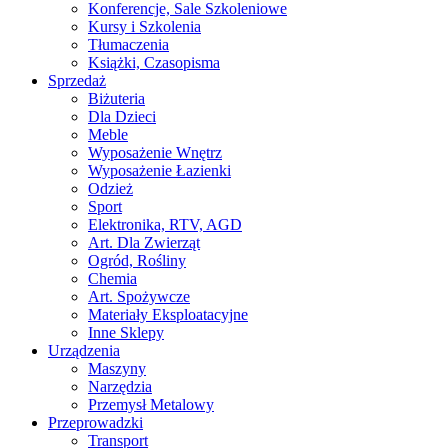
Konferencje, Sale Szkoleniowe
Kursy i Szkolenia
Tłumaczenia
Książki, Czasopisma
Sprzedaż
Biżuteria
Dla Dzieci
Meble
Wyposażenie Wnętrz
Wyposażenie Łazienki
Odzież
Sport
Elektronika, RTV, AGD
Art. Dla Zwierząt
Ogród, Rośliny
Chemia
Art. Spożywcze
Materiały Eksploatacyjne
Inne Sklepy
Urządzenia
Maszyny
Narzędzia
Przemysł Metalowy
Przeprowadzki
Transport