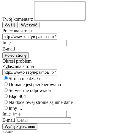
Twój komentarz
Polecana strona
Imię
E-mail
Określ problem
Zgłaszana strona
Strona nie działa
Domane jest przekierowana
Serwer nie odpowiada
Błąd 404
Na docelowej stronie są inne dane
Inny ...
Imię
E-mail
Login