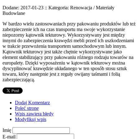
Dodane: 2017-01-23
::
Kategoria: Renowacja / Materiały
Budowlane
W bardzo wielu zastosowaniach przy pakowaniu produktów lub też
zabezpieczenie ich na czas transportu ma swoje wykorzystanie
niepozorny kątownik tekturowy. Wykorzystywany jest między
innymi do zabezpieczenia krawędzi mebli przed ich uszkodzeniami
w trakcie przewożenia transportem samochodowym lub innym.
Kątownik tekturowy jest także chętnie wykorzystywane jako
element stabilizujący przy pakowaniu różnego rodzaju towarów na
europalety. Dzięki wyposażeniu w kątownik tekturowy można
dyscyplinować krawędzie układanego w ten sposób stosu sztuk
towaru, który następnie jest z reguły owijany taśmami i folią
zabezpieczającą.
Dodaj Komentarz
Poleć stronę
Wpis zawiera błędy
Modyfikuj wpis
Imię
E-mail