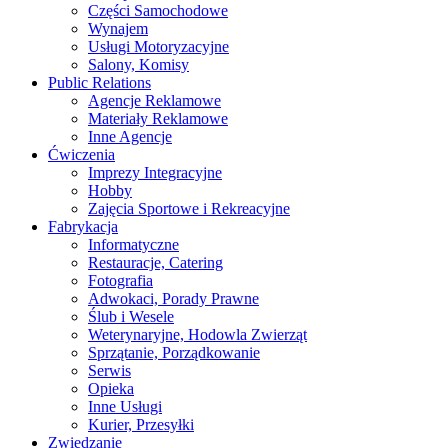
Części Samochodowe
Wynajem
Usługi Motoryzacyjne
Salony, Komisy
Public Relations
Agencje Reklamowe
Materiały Reklamowe
Inne Agencje
Ćwiczenia
Imprezy Integracyjne
Hobby
Zajęcia Sportowe i Rekreacyjne
Fabrykacja
Informatyczne
Restauracje, Catering
Fotografia
Adwokaci, Porady Prawne
Ślub i Wesele
Weterynaryjne, Hodowla Zwierząt
Sprzątanie, Porządkowanie
Serwis
Opieka
Inne Usługi
Kurier, Przesyłki
Zwiedzanie