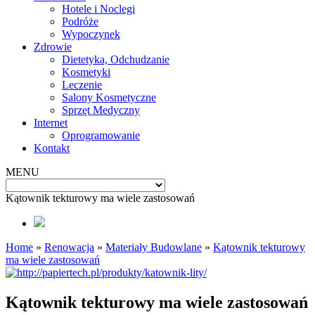
Hotele i Noclegi
Podróże
Wypoczynek
Zdrowie
Dietetyka, Odchudzanie
Kosmetyki
Leczenie
Salony Kosmetyczne
Sprzęt Medyczny
Internet
Oprogramowanie
Kontakt
MENU
Kątownik tekturowy ma wiele zastosowań
Home
»
Renowacja
»
Materiały Budowlane
»
Kątownik tekturowy
ma wiele zastosowań
Kątownik tekturowy ma wiele zastosowań