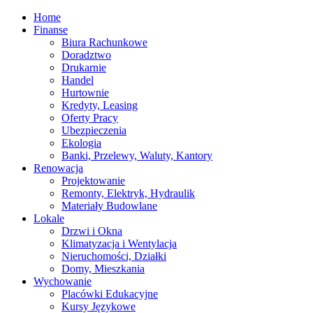
Home
Finanse
Biura Rachunkowe
Doradztwo
Drukarnie
Handel
Hurtownie
Kredyty, Leasing
Oferty Pracy
Ubezpieczenia
Ekologia
Banki, Przelewy, Waluty, Kantory
Renowacja
Projektowanie
Remonty, Elektryk, Hydraulik
Materiały Budowlane
Lokale
Drzwi i Okna
Klimatyzacja i Wentylacja
Nieruchomości, Działki
Domy, Mieszkania
Wychowanie
Placówki Edukacyjne
Kursy Językowe