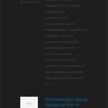
niezbędne jeżeli chodzi o
wyposażenie
pomieszczenia
przeznaczonego do
odpowiedniego wysuszenia
materiału. Komory
suszarnicze mogą być
wykorzystywane do
procesu suszenia
przeznaczonego do
określonych materiałów. Z
kolei dostęp do sprzętów
tego typu pochodzący od
zn...
Renowacyjne usługi
parkieciarskie w