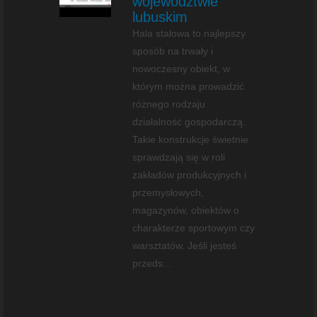
województwie
lubuskim
Hala stalowa to najlepszy
sposób na trwały i
nowoczesny obiekt, w
którym można prowadzić
różnego rodzaju
działalność gospodarczą.
Takie konstrukcje świetnie
sprawdzają się w roli
zakładów produkcyjnych i
przemysłowych,
magazynów, obiektów o
charakterze sportowym czy
warsztatów. Jeśli jesteś
przeds...