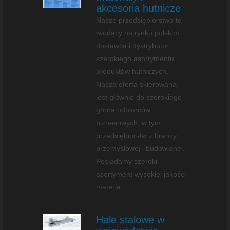
akcesoria hutnicze
Nasze przedsiębiorstwo to
wiodący na rynku polskim
dostawca i dystrybutor
szerokiego asortymentu
produktów hutniczych.
Nasza oferta skierowana
jest głównie do szerokiego
grona odbiorców
biznesowych, w tym
przedsiębiorstw z branży
przemysłowej i budowlanej.
Posiadamy szeroki
asortyment wysokiej jakości
materia...
Hale stalowe w