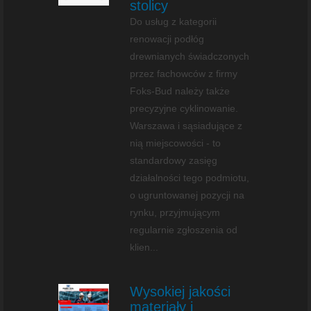
stolicy
Do usług z kategorii
renowacji podłóg
drewnianych świadczonych
przez fachowców z firmy
Foks-Bud należy także
precyzyjne cyklinowanie.
Warszawa i sąsiadujące z
nią miejscowości - to
standardowy zasięg
działalności tego podmiotu,
o ugruntowanej pozycji na
rynku, przyjmującym
regularnie zgłoszenia od
klien...
Wysokiej jakości
materiały i