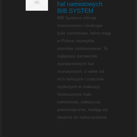
hal namiotowych
BIB SYSTEM
BIB Systems oferuje
nowoczesne i niedrogie
hale namiotowe, które mają
w Polsce niezwykle
szerokie zastosowanie. To
najlepsze zamienniki
standardowych hal
murowanych, o wiele od
nich tańszych i znacznie
szybszych w realizacji.
Nowoczesne hale
namiotowe, zwłaszcza
pneumatyczne, nadają się
idealnie do wykorzystania
...