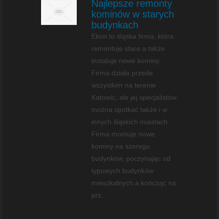
Najlepsze remonty
kominów w starych
budynkach
Ekon to śląska firma, która
remontuje stare a także
instaluje nowe kominy.
Firma działa przede
wszystkim na terenie
Katowic, ale jej specjalistów
można spotkać także i w
innych śląskich miastach.
Firma montuje nowe
kominy na szeregu
budynków, poczynając od
typowych budynków
mieszkalnych a kończąc na
prz...