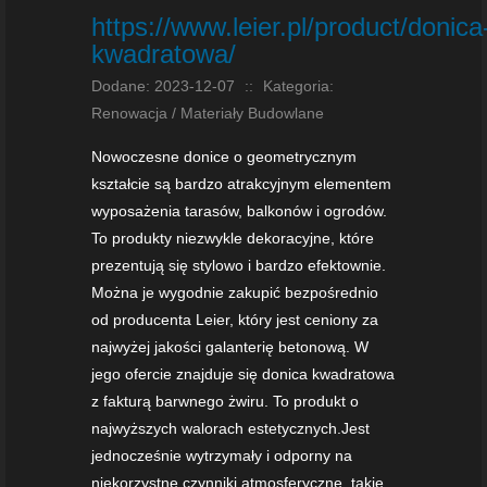
https://www.leier.pl/product/donica
kwadratowa/
Dodane: 2023-12-07
::
Kategoria:
Renowacja / Materiały Budowlane
Nowoczesne donice o geometrycznym
kształcie są bardzo atrakcyjnym elementem
wyposażenia tarasów, balkonów i ogrodów.
To produkty niezwykle dekoracyjne, które
prezentują się stylowo i bardzo efektownie.
Można je wygodnie zakupić bezpośrednio
od producenta Leier, który jest ceniony za
najwyżej jakości galanterię betonową. W
jego ofercie znajduje się donica kwadratowa
z fakturą barwnego żwiru. To produkt o
najwyższych walorach estetycznych.Jest
jednocześnie wytrzymały i odporny na
niekorzystne czynniki atmosferyczne, takie