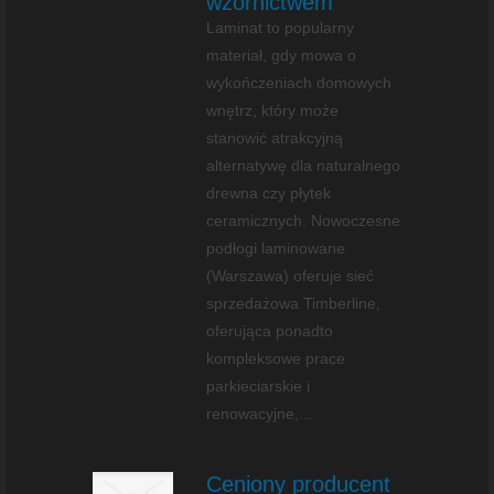
wzornictwem
Laminat to popularny
materiał, gdy mowa o
wykończeniach domowych
wnętrz, który może
stanowić atrakcyjną
alternatywę dla naturalnego
drewna czy płytek
ceramicznych. Nowoczesne
podłogi laminowane
(Warszawa) oferuje sieć
sprzedażowa Timberline,
oferująca ponadto
kompleksowe prace
parkieciarskie i
renowacyjne,...
Ceniony producent