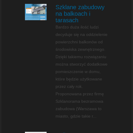
Szklane zabudowy
na balkoach i
tarasach
Bardzo duża ilość ludzi
decyduje się na oddzielenie
powierzchni balkonów od
środowiska zewnętrznego.
Dzięki takiemu rozwiązaniu
można stworzyć dodatkowe
pomieszczenie w domu,
które będzie użytkowane
przez cały rok.
Proponowana przez firmę
Szklanorama bezramowa
zabudowa (Warszawa to
miasto, gdzie takie r...