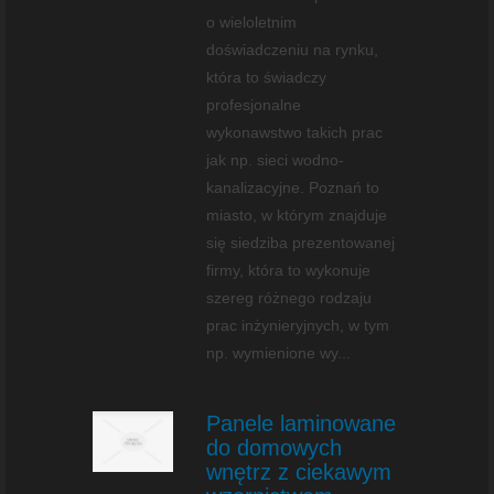
o wieloletnim
doświadczeniu na rynku,
która to świadczy
profesjonalne
wykonawstwo takich prac
jak np. sieci wodno-
kanalizacyjne. Poznań to
miasto, w którym znajduje
się siedziba prezentowanej
firmy, która to wykonuje
szereg różnego rodzaju
prac inżynieryjnych, w tym
np. wymienione wy...
Panele laminowane
do domowych
wnętrz z ciekawym