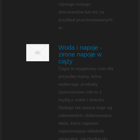
różnego rodzaju
dokumentów lub też na
przykład przechowywanych
w...
Woda i napoje -
zimne napoje w
ciąży
Ciąża to wyjątkowy czas dla
przyszłej mamy, która
wybierając produkty
żywnościowe robi to z
myślą o sobie i dziecku.
Dlatego tak ważna staje się
odpowiednio zbilansowana
dieta, która zapewni
najważniejsze składniki
mineralne, niezbędne do