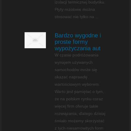
izolacji termicznej budynku.
Płyty rezolowe można
stosować nie tylko na ...
Bardzo wygodne i
proste formy
wypożyczania aut
W czasie podróżowania
wynajem używanych
samochodów może się
okazać naprawdę
wartościowym wyborem.
Warto jest pamiętać o tym,
że na polskim rynku coraz
więcej firm oferuje takie
rozwiązania, dlatego dzisiaj
śmiało możemy skorzystać
z tych niesamowitych form