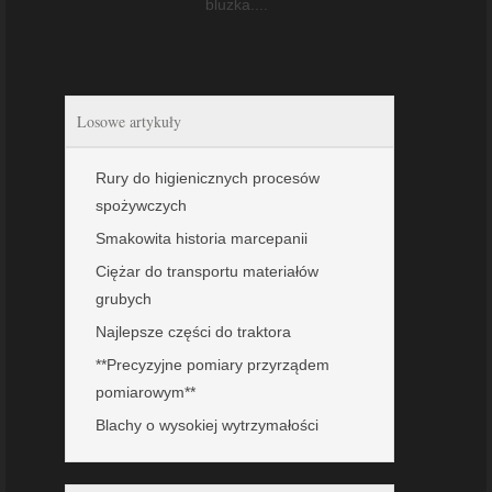
bluzka....
Losowe artykuły
Rury do higienicznych procesów
spożywczych
Smakowita historia marcepanii
Ciężar do transportu materiałów
grubych
Najlepsze części do traktora
**Precyzyjne pomiary przyrządem
pomiarowym**
Blachy o wysokiej wytrzymałości