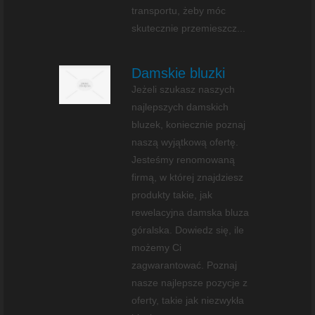
transportu, żeby móc
skutecznie przemieszcz...
Damskie bluzki
Jeżeli szukasz naszych
najlepszych damskich
bluzek, koniecznie poznaj
naszą wyjątkową ofertę.
Jesteśmy renomowaną
firmą, w której znajdziesz
produkty takie, jak
rewelacyjna damska bluza
góralska. Dowiedz się, ile
możemy Ci
zagwarantować. Poznaj
nasze najlepsze pozycje z
oferty, takie jak niezwykła