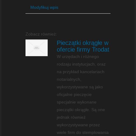
Modyfikuj wpis
Zobacz również:
Pieczątki okrągłe w
ofercie firmy Trodat
W urzędach i różnego
rodzaju instytucjach, oraz
na przykład kancelariach
notarialnych,
wykorzystywane są jako
oficjalne pieczęcie
specjalnie wykonane
pieczątki okrągłe. Są one
jednak również
wykorzystywane przez
wiele firm do stemplowania