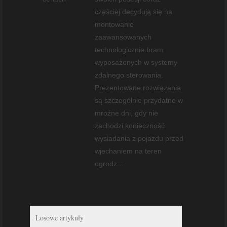
częściej decydują się na
montowanie
zaawansowanych
technologicznie bram
wyposażonych w systemy
zdalnego sterowania.
Prezentowane rozwiązania
są szczególnie przydatne w
mroźne dni, gdy nie
zachodzi konieczność
wysiadania z pojazdu przed
wjechaniem na teren
ogrodz...
Losowe artykuły