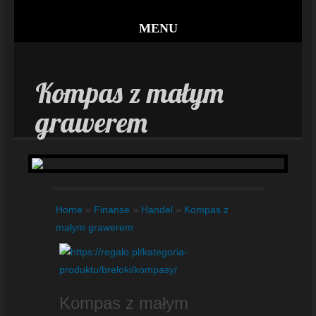
MENU
Kompas z małym
grawerem
Home
»
Finanse
»
Handel
»
Kompas z
małym grawerem
Kompas z małym