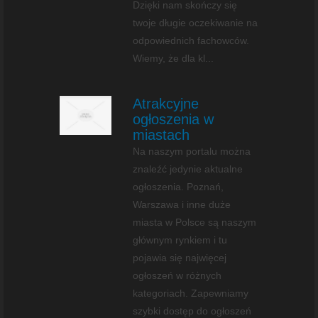
Dzięki nam skończy się
twoje długie oczekiwanie na
odpowiednich fachowców.
Wiemy, że dla kl...
Atrakcyjne
ogłoszenia w
miastach
Na naszym portalu można
znaleźć jedynie aktualne
ogłoszenia. Poznań,
Warszawa i inne duże
miasta w Polsce są naszym
głównym rynkiem i tu
pojawia się najwięcej
ogłoszeń w różnych
kategoriach. Zapewniamy
szybki dostęp do ogłoszeń