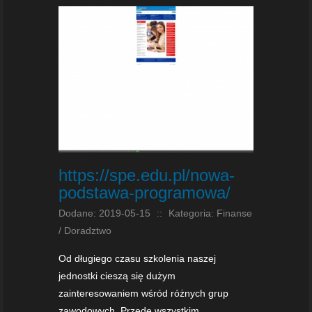
https://spe.edu.pl/nowa-
podstawa-programowa/
Dodane: 2019-05-15
::
Kategoria: Finanse
/ Doradztwo
Od długiego czasu szkolenia naszej
jednostki cieszą się dużym
zainteresowaniem wśród różnych grup
zawodowych. Przede wszystkim