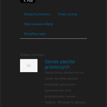
Dodaj Komentarz
Poleć stronę
Wpis zawiera błędy
Modyfikuj wpis
Zobacz również:
Serwis pieców
grzewczych
Nasza firma dostarcza na
rynek wysokiej jakości
instalacje grzewcze i
hydrauliczne oraz
profesjonalny serwis
Vaillant. Wrocław to główne