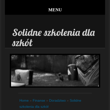
MENU
Solidne szkolenia dla
szkół
Home
»
Finanse
»
Doradztwo
»
Solidne
szkolenia dla szkół