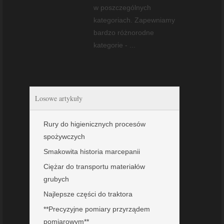
w poszczególnych
kategoriach. Zapewniamy
bardzo różnorodne
kategorie - ...
Losowe artykuły
Rury do higienicznych procesów
spożywczych
Smakowita historia marcepanii
Ciężar do transportu materiałów
grubych
Najlepsze części do traktora
**Precyzyjne pomiary przyrządem
pomiarowym**