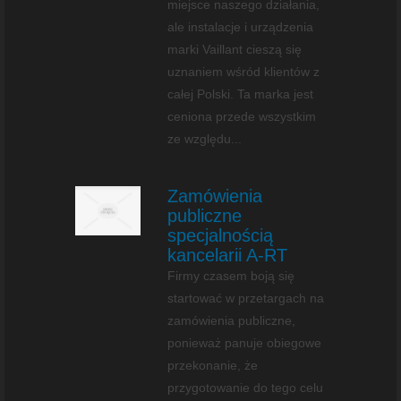
miejsce naszego działania,
ale instalacje i urządzenia
marki Vaillant cieszą się
uznaniem wśród klientów z
całej Polski. Ta marka jest
ceniona przede wszystkim
ze względu...
Zamówienia
publiczne
specjalnością
kancelarii A-RT
Firmy czasem boją się
startować w przetargach na
zamówienia publiczne,
ponieważ panuje obiegowe
przekonanie, że
przygotowanie do tego celu