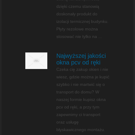
dzięki czemu stanowią
doskonały produkt do
izolacji termicznej budynku.
Płyty rezolowe można
stosować nie tylko na ...
Najwyższej jakości
okna pcv od ręki
Czeka cię zakup okien i nie
wiesz, gdzie można je kupić
szybko i nie martwić się o
transport do domu? W
naszej formie kupisz okna
pcv od ręki, a przy tym
zapewnimy ci transport
oraz usługę
błyskawicznego montażu.