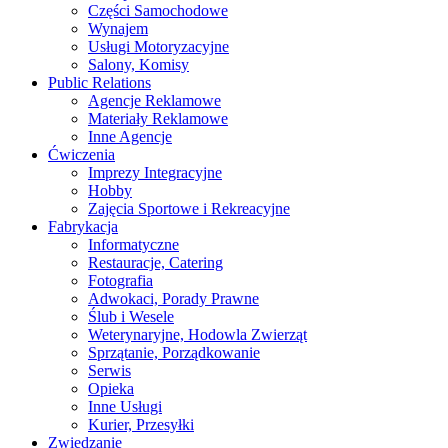
Części Samochodowe
Wynajem
Usługi Motoryzacyjne
Salony, Komisy
Public Relations
Agencje Reklamowe
Materiały Reklamowe
Inne Agencje
Ćwiczenia
Imprezy Integracyjne
Hobby
Zajęcia Sportowe i Rekreacyjne
Fabrykacja
Informatyczne
Restauracje, Catering
Fotografia
Adwokaci, Porady Prawne
Ślub i Wesele
Weterynaryjne, Hodowla Zwierząt
Sprzątanie, Porządkowanie
Serwis
Opieka
Inne Usługi
Kurier, Przesyłki
Zwiedzanie