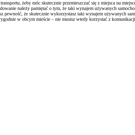
m transportu, żeby móc skutecznie przemieszczać się z miejsca na mi
dowanie należy pamiętać o tym, że taki wynajem używanych samochodó
masz pewność, że skutecznie wykorzystasz taki wynajem używanych sa
godnie w obcym mieście – nie musisz wtedy korzystać z komunikacji 