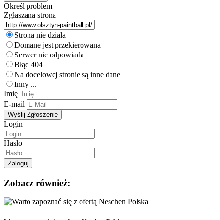
Określ problem
Zgłaszana strona
Strona nie działa
Domane jest przekierowana
Serwer nie odpowiada
Błąd 404
Na docelowej stronie są inne dane
Inny ...
Imię
E-mail
Login
Hasło
Zobacz również: