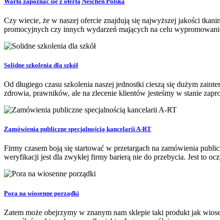
Warto zapoznać się z ofertą Neschen Polska
Czy wiecie, że w naszej ofercie znajdują się najwyższej jakości tkani
promocyjnych czy innych wydarzeń mających na celu wypromowanie f
Solidne szkolenia dla szkół
Od długiego czasu szkolenia naszej jednostki cieszą się dużym zai
zdrowia, prawników, ale na zlecenie klientów jesteśmy w stanie zapr
Zamówienia publiczne specjalnością kancelarii A-RT
Firmy czasem boją się startować w przetargach na zamówienia publi
weryfikacji jest dla zwykłej firmy barierą nie do przebycia. Jest to oc
Pora na wiosenne porządki
Zatem może obejrzymy w znanym nam sklepie taki produkt jak wiosen