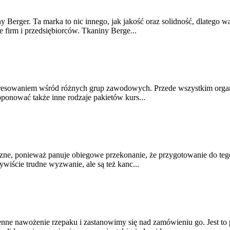
ny Berger. Ta marka to nic innego, jak jakość oraz solidność, dlatego 
irm i przedsiębiorców. Tkaniny Berge...
nteresowaniem wśród różnych grup zawodowych. Przede wszystkim orga
oponować także inne rodzaje pakietów kurs...
czne, ponieważ panuje obiegowe przekonanie, że przygotowanie do tego
zywiście trudne wyzwanie, ale są też kanc...
ne nawożenie rzepaku i zastanowimy się nad zamówieniu go. Jest to 