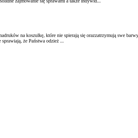
solidne zajmowanie się sprawami a także indywid...
nadruków na koszulkę, które nie spierają się orazzatrzymują swe barw
 sprawiają, że Państwa odzież ...