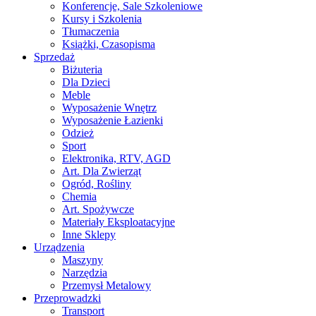
Konferencje, Sale Szkoleniowe
Kursy i Szkolenia
Tłumaczenia
Książki, Czasopisma
Sprzedaż
Biżuteria
Dla Dzieci
Meble
Wyposażenie Wnętrz
Wyposażenie Łazienki
Odzież
Sport
Elektronika, RTV, AGD
Art. Dla Zwierząt
Ogród, Rośliny
Chemia
Art. Spożywcze
Materiały Eksploatacyjne
Inne Sklepy
Urządzenia
Maszyny
Narzędzia
Przemysł Metalowy
Przeprowadzki
Transport