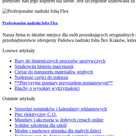
pomyśleć nad jego kupnem dla siebie. Jest szczególnie szanowana za 
Profesjonalne nadruki folią Flex
Nasza firma to idealne miejsce dla osób poszukujących oryginalnych 
przedsiębiorstwie oferujemy Państwu nadruki folia flex Kraków, które
Losowe artykuły
Rury do higienicznych procesów spożywczych
Smakowita historia marcepanii
Ciężar do transportu materiałów grubych
Najlepsze części do traktora
**Precyzyjne pomiary przyrządem pomiarowym**
Blachy o wysokiej wytrzymałości
Ostatnie artykuły
Sprzedaż notatników i kalendarzy reklamowych
Piec elektryczny C.O.
Mundury i akcesoria w dobrych cenach online
Solidne szkolenia dla szkół
Modne i markowe ubranka dla małych dzieci