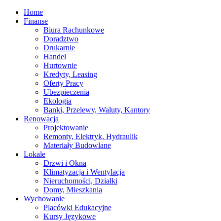
Home
Finanse
Biura Rachunkowe
Doradztwo
Drukarnie
Handel
Hurtownie
Kredyty, Leasing
Oferty Pracy
Ubezpieczenia
Ekologia
Banki, Przelewy, Waluty, Kantory
Renowacja
Projektowanie
Remonty, Elektryk, Hydraulik
Materiały Budowlane
Lokale
Drzwi i Okna
Klimatyzacja i Wentylacja
Nieruchomości, Działki
Domy, Mieszkania
Wychowanie
Placówki Edukacyjne
Kursy Językowe