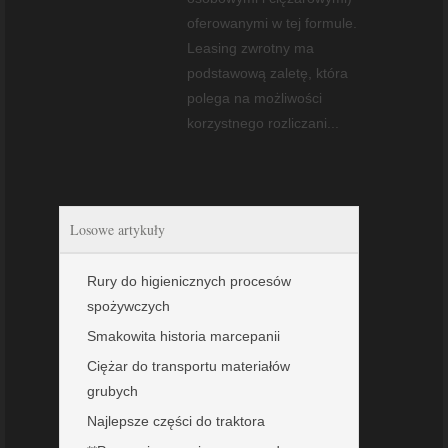
oferowanymi w tej formule.
Leasing zwrotny ma
podstawową zaletę, która
polega na możliwości
korzystnego rozliczani...
Losowe artykuły
Rury do higienicznych procesów
spożywczych
Smakowita historia marcepanii
Ciężar do transportu materiałów
grubych
Najlepsze części do traktora