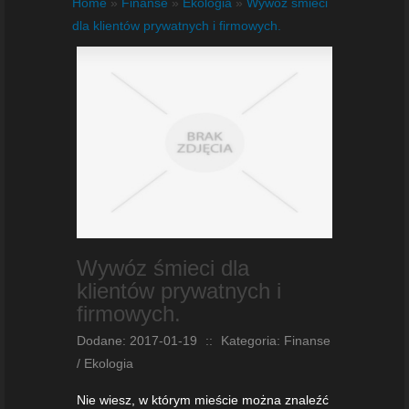
Home
»
Finanse
»
Ekologia
»
Wywóz śmieci
dla klientów prywatnych i firmowych.
Wywóz śmieci dla
klientów prywatnych i
firmowych.
Dodane: 2017-01-19
::
Kategoria: Finanse
/ Ekologia
Nie wiesz, w którym mieście można znaleźć