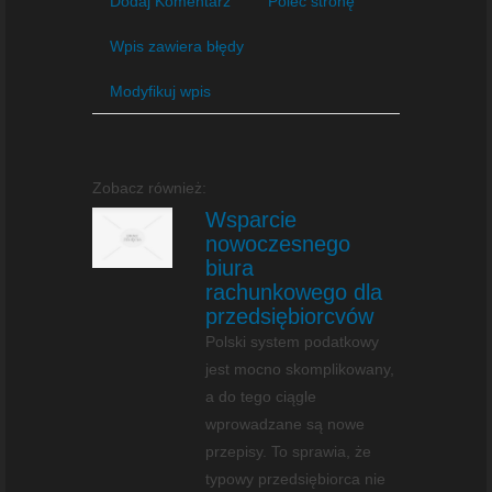
Dodaj Komentarz
Poleć stronę
Wpis zawiera błędy
Modyfikuj wpis
Zobacz również:
Wsparcie
nowoczesnego
biura
rachunkowego dla
przedsiębiorcvów
Polski system podatkowy
jest mocno skomplikowany,
a do tego ciągle
wprowadzane są nowe
przepisy. To sprawia, że
typowy przedsiębiorca nie