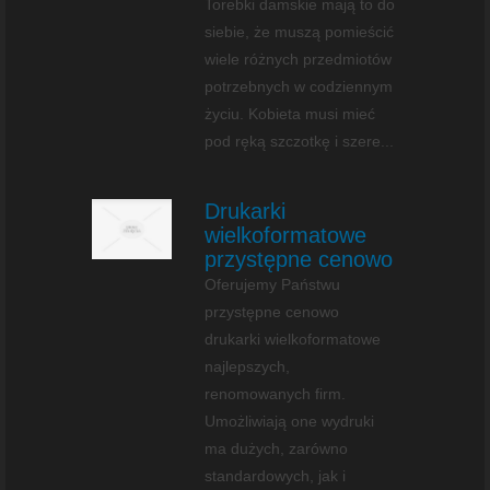
Torebki damskie mają to do
siebie, że muszą pomieścić
wiele różnych przedmiotów
potrzebnych w codziennym
życiu. Kobieta musi mieć
pod ręką szczotkę i szere...
Drukarki
wielkoformatowe
przystępne cenowo
Oferujemy Państwu
przystępne cenowo
drukarki wielkoformatowe
najlepszych,
renomowanych firm.
Umożliwiają one wydruki
ma dużych, zarówno
standardowych, jak i