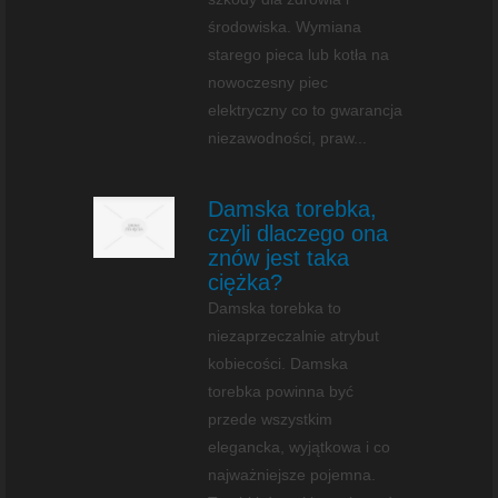
środowiska. Wymiana
starego pieca lub kotła na
nowoczesny piec
elektryczny co to gwarancja
niezawodności, praw...
Damska torebka,
czyli dlaczego ona
znów jest taka
ciężka?
Damska torebka to
niezaprzeczalnie atrybut
kobiecości. Damska
torebka powinna być
przede wszystkim
elegancka, wyjątkowa i co
najważniejsze pojemna.