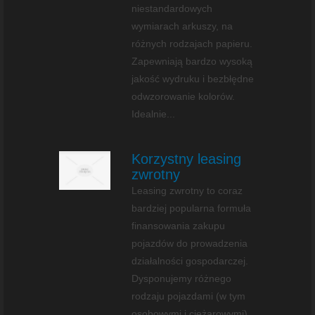
niestandardowych
wymiarach arkuszy, na
różnych rodzajach papieru.
Zapewniają bardzo wysoką
jakość wydruku i bezbłędne
odwzorowanie kolorów.
Idealnie...
Korzystny leasing
zwrotny
Leasing zwrotny to coraz
bardziej popularna formuła
finansowania zakupu
pojazdów do prowadzenia
działalności gospodarczej.
Dysponujemy różnego
rodzaju pojazdami (w tym
osobowymi i ciężarowymi)