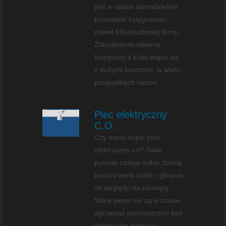
jest w stanie samodzielnie
prowadzić księgowości
nawet kilkuosobowej firmy.
Zatrudnienie własnej
księgowej z kolei wiąże się
z dużymi kosztami, w wielu
przypadkach niemo...
Piec elektryczny
C.O.
Czy warto kupić piec
elektryczny co? Takie
pytanie zadaje sobie dzisiaj
bardzo wiele osób - głównie
ze względu na ekologię.
Stare piece nie są w stanie
ogrzewać pomieszczeń bez
szkody dla zdrowia i