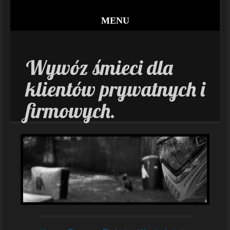
MENU
Wywóz śmieci dla
klientów prywatnych i
firmowych.