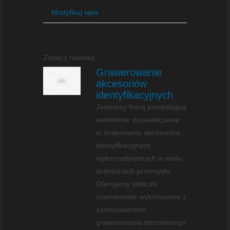
Modyfikuj wpis
Zobacz również:
Grawerowanie
akcesoriów
identyfikacyjnych
Jesteśmy firmą posiadającą
wieloletnie doświadczenie
w znakowaniu akcesoriów
identyfikacyjnych
wykorzystywanych w wielu
dziedzinach przemysłu.
Oferujemy tabliczki
znamionowe wykonywane z
zastosowaniem
grawerowania sterowanego