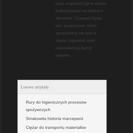
nasz organizm był w stanie
funkcjonować na dobrych
obrotach. Czasami bywa
tak, że jedzenie, które
spożywamy nie jest w
stanie zapewnić nam
odpowiedniej porcji
witamin, ...
Losowe artykuły
Rury do higienicznych procesów
spożywczych
Smakowita historia marcepanii
Ciężar do transportu materiałów