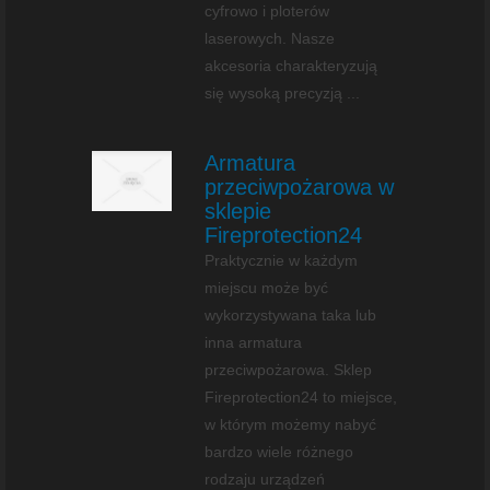
cyfrowo i ploterów
laserowych. Nasze
akcesoria charakteryzują
się wysoką precyzją ...
Armatura
przeciwpożarowa w
sklepie
Fireprotection24
Praktycznie w każdym
miejscu może być
wykorzystywana taka lub
inna armatura
przeciwpożarowa. Sklep
Fireprotection24 to miejsce,
w którym możemy nabyć
bardzo wiele różnego
rodzaju urządzeń