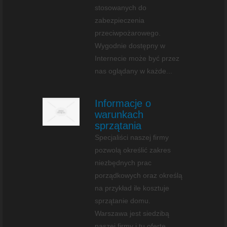
stosowanych do
zabezpieczenia
przeciwpożarowego.
Wygodnie dostępny w
Internecie może być przez
nas oglądany w każde...
Informacje o
warunkach
sprzątania
Specjaliści naszej firmy
pozwolą określić zakres
niezbędnych prac
porządkowych oraz określą
na przykład ile kosztuje
sprzątanie domu.
Warszawa jest siedzibą
naszej firmy i tu ofertę