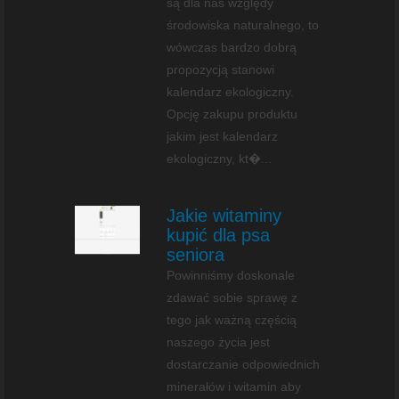
są dla nas względy
środowiska naturalnego, to
wówczas bardzo dobrą
propozycją stanowi
kalendarz ekologiczny.
Opcję zakupu produktu
jakim jest kalendarz
ekologiczny, kt�...
Jakie witaminy
kupić dla psa
seniora
Powinniśmy doskonale
zdawać sobie sprawę z
tego jak ważną częścią
naszego życia jest
dostarczanie odpowiednich
minerałów i witamin aby