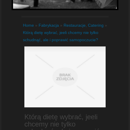
Home
»
Fabrykacja
»
Restauracje, Catering
»
Którą dietę wybrać, jeeli chcemy nie tylko
schudnąć, ale i poprawić samopoczucie?
Którą dietę wybrać, jeeli
chcemy nie tylko