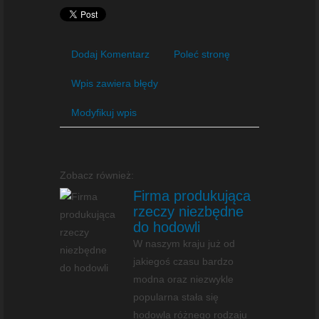
Dodaj Komentarz
Poleć stronę
Wpis zawiera błędy
Modyfikuj wpis
Zobacz również:
Firma produkująca
rzeczy niezbędne
do hodowli
W naszym kraju już od
jakiegoś czasu bardzo
modna oraz niezwykle
popularna stała się
hodowla różnego rodzaju