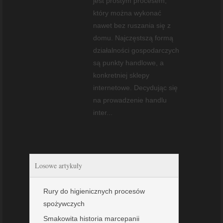
jest prostym procesem,
który można wykonać
nawet bez ruszania się z
domu. Najczęstszą formą
działalności gospodarczych
są punkty handlowe, a
konkretniej sklepy
internetowe. Decydując się
na prowadzenie handlu
inter...
Losowe artykuły
Rury do higienicznych procesów
spożywczych
Smakowita historia marcepanii