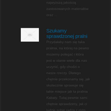
najwyższą jakością
zastosowanych materiałów
oraz ...
Szukamy
sprawdzonej pralni
Przydałaby nam się taka
pralnia, na której na pewno
możemy polegać i która
jest w stanie wiele dla nas
uczynić, gdy chodzi o
nasze rzeczy. Dlatego
chętnie przekonamy się, jak
skutecznie sprawuje się
takie miejsce jak ta pralnia
Kabaty. Tutaj pewnie sami
chętnie sprawdzimy, jak ci
ludzie sobie radzą z różn...