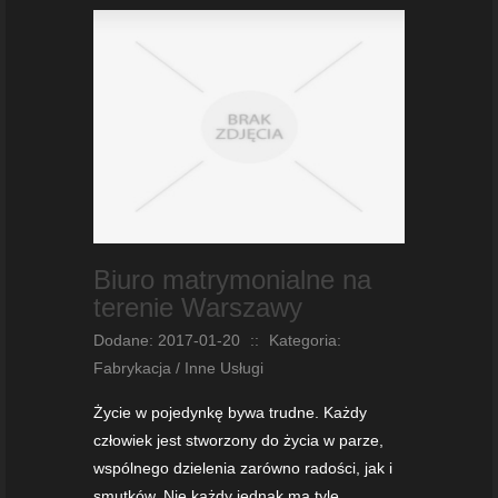
Biuro matrymonialne na
terenie Warszawy
Dodane: 2017-01-20
::
Kategoria:
Fabrykacja / Inne Usługi
Życie w pojedynkę bywa trudne. Każdy
człowiek jest stworzony do życia w parze,
wspólnego dzielenia zarówno radości, jak i
smutków. Nie każdy jednak ma tyle