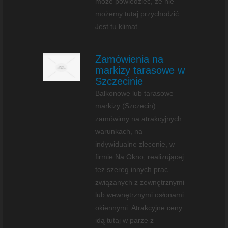
może powiedzieć, że nie
możemy tutaj przychodzić.
Jest tu klimat...
Zamówienia na
markizy tarasowe w
Szczecinie
Balkonowe lub tarasowe
markizy (Szczecin)
zamówimy na atrakcyjnych
warunkach, na
indywidualne zlecenie, w
firmie Na Okno, realizującej
też szereg innych prac
związanych z zewnętrznymi
lub wewnętrznymi osłonami
okiennymi. Atrakcyjne ceny
idą tutaj w parze z