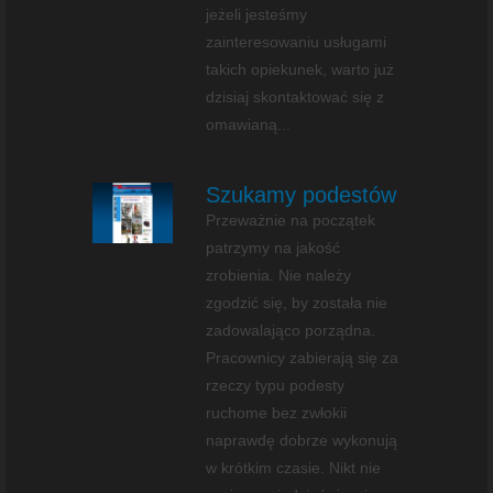
jeżeli jesteśmy
zainteresowaniu usługami
takich opiekunek, warto już
dzisiaj skontaktować się z
omawianą...
Szukamy podestów
Przeważnie na początek
patrzymy na jakość
zrobienia. Nie należy
zgodzić się, by została nie
zadowalająco porządna.
Pracownicy zabierają się za
rzeczy typu podesty
ruchome bez zwłokii
naprawdę dobrze wykonują
w krótkim czasie. Nikt nie