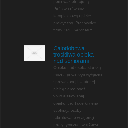
ponieważ oferujemy
Państwu również
kompleksową opiekę
praktyczną. Pracownicy
firmy KMC Services z...
Całodobowa
troskliwa opieka
nad seniorami
Opiekę nad osobą starszą
można powierzyć wyłącznie
sprawdzonej i zaufanej
pielęgniarce bądź
wykwalifikowanej
opiekunce. Takie kryteria
spełniają osoby
rekrutowane w agencji
pracy tymczasowej Gawo,