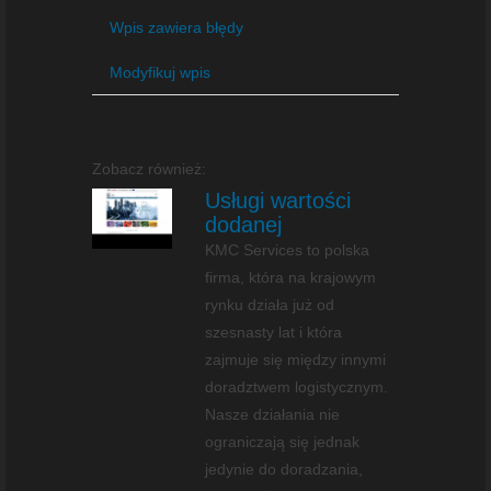
Wpis zawiera błędy
Modyfikuj wpis
Zobacz również:
Usługi wartości
dodanej
KMC Services to polska
firma, która na krajowym
rynku działa już od
szesnasty lat i która
zajmuje się między innymi
doradztwem logistycznym.
Nasze działania nie
ograniczają się jednak
jedynie do doradzania,