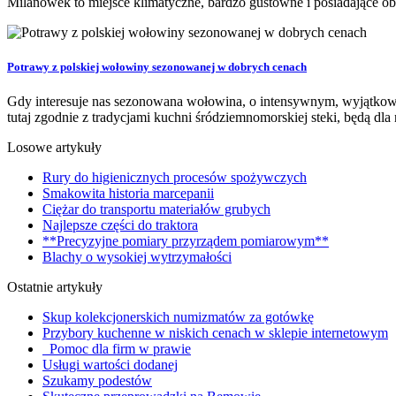
Milanówek to miejsce klimatyczne, bardzo gustowne i posiadające o
Potrawy z polskiej wołowiny sezonowanej w dobrych cenach
Gdy interesuje nas sezonowana wołowina, o intensywnym, wyjątkowy
tutaj zgodnie z tradycjami kuchni śródziemnomorskiej steki, będą dl
Losowe artykuły
Rury do higienicznych procesów spożywczych
Smakowita historia marcepanii
Ciężar do transportu materiałów grubych
Najlepsze części do traktora
**Precyzyjne pomiary przyrządem pomiarowym**
Blachy o wysokiej wytrzymałości
Ostatnie artykuły
Skup kolekcjonerskich numizmatów za gotówkę
Przybory kuchenne w niskich cenach w sklepie internetowym
Pomoc dla firm w prawie
Usługi wartości dodanej
Szukamy podestów