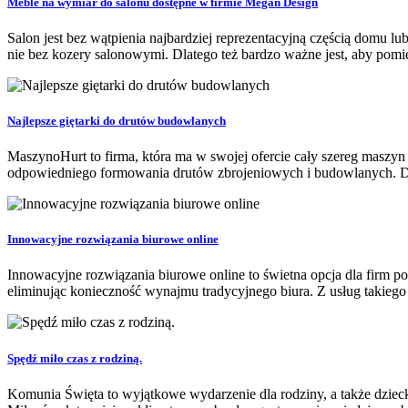
Meble na wymiar do salonu dostępne w firmie Megan Design
Salon jest bez wątpienia najbardziej reprezentacyjną częścią domu l
nie bez kozery salonowymi. Dlatego też bardzo ważne jest, aby pomie
Najlepsze giętarki do drutów budowlanych
MaszynoHurt to firma, która ma w swojej ofercie cały szereg maszyn
odpowiedniego formowania drutów zbrojeniowych i budowlanych. Dru
Innowacyjne rozwiązania biurowe online
Innowacyjne rozwiązania biurowe online to świetna opcja dla firm 
eliminując konieczność wynajmu tradycyjnego biura. Z usług takiego 
Spędź miło czas z rodziną.
Komunia Święta to wyjątkowe wydarzenie dla rodziny, a także dziecka,