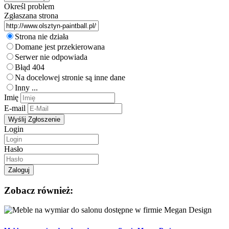
Określ problem
Zgłaszana strona
Strona nie działa
Domane jest przekierowana
Serwer nie odpowiada
Błąd 404
Na docelowej stronie są inne dane
Inny ...
Imię
E-mail
Login
Hasło
Zobacz również: