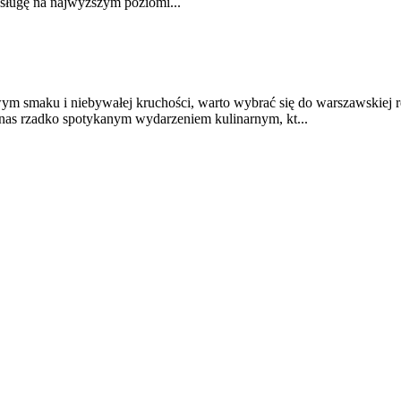
bsługę na najwyższym poziomi...
m smaku i niebywałej kruchości, warto wybrać się do warszawskiej r
a nas rzadko spotykanym wydarzeniem kulinarnym, kt...