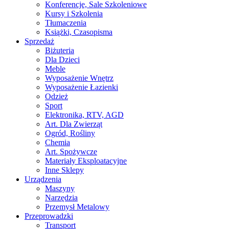
Konferencje, Sale Szkoleniowe
Kursy i Szkolenia
Tłumaczenia
Książki, Czasopisma
Sprzedaż
Biżuteria
Dla Dzieci
Meble
Wyposażenie Wnętrz
Wyposażenie Łazienki
Odzież
Sport
Elektronika, RTV, AGD
Art. Dla Zwierząt
Ogród, Rośliny
Chemia
Art. Spożywcze
Materiały Eksploatacyjne
Inne Sklepy
Urządzenia
Maszyny
Narzędzia
Przemysł Metalowy
Przeprowadzki
Transport