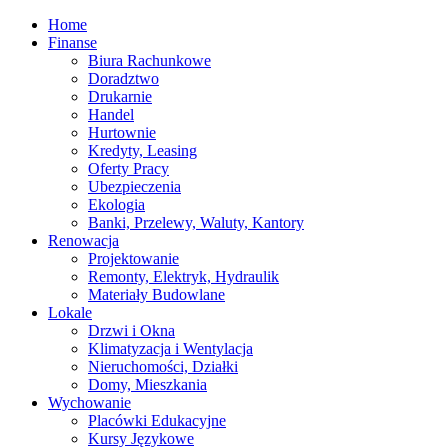
Home
Finanse
Biura Rachunkowe
Doradztwo
Drukarnie
Handel
Hurtownie
Kredyty, Leasing
Oferty Pracy
Ubezpieczenia
Ekologia
Banki, Przelewy, Waluty, Kantory
Renowacja
Projektowanie
Remonty, Elektryk, Hydraulik
Materiały Budowlane
Lokale
Drzwi i Okna
Klimatyzacja i Wentylacja
Nieruchomości, Działki
Domy, Mieszkania
Wychowanie
Placówki Edukacyjne
Kursy Językowe