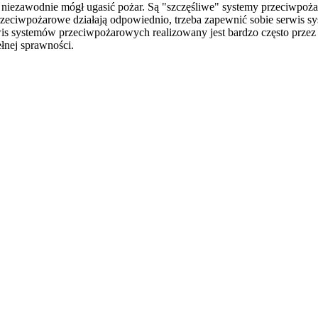
niezawodnie mógł ugasić pożar. Są "szczęśliwe" systemy przeciwpożaro
przeciwpożarowe działają odpowiednio, trzeba zapewnić sobie serwis 
s systemów przeciwpożarowych realizowany jest bardzo często przez f
łnej sprawności.