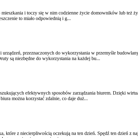
ub mieszkania i toczy się w nim codzienne życie domowników lub też ż
szczenie to miało odpowiednią i g...
 i urządzeń, przeznaczonych do wykorzystania w przemyśle budowlanym.
ty są niezbędne do wykorzystania na każdej bu...
poszukujących efektywnych sposobów zarządzania biurem. Dzięki wirtu
biura można korzystać zdalnie, co daje duż...
 które z niecierpliwością oczekują na ten dzień. Spędź ten dzień z naj