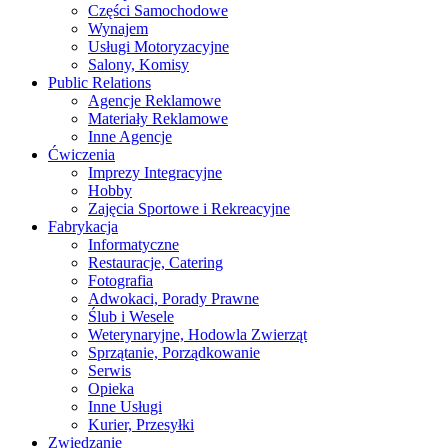
Części Samochodowe
Wynajem
Usługi Motoryzacyjne
Salony, Komisy
Public Relations
Agencje Reklamowe
Materiały Reklamowe
Inne Agencje
Ćwiczenia
Imprezy Integracyjne
Hobby
Zajęcia Sportowe i Rekreacyjne
Fabrykacja
Informatyczne
Restauracje, Catering
Fotografia
Adwokaci, Porady Prawne
Ślub i Wesele
Weterynaryjne, Hodowla Zwierząt
Sprzątanie, Porządkowanie
Serwis
Opieka
Inne Usługi
Kurier, Przesyłki
Zwiedzanie