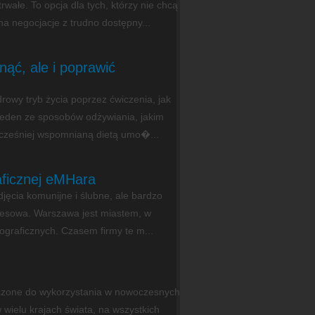
wałe. To opcja dla tych, którzy nie chcą
na negocjacje z trudno dostępny...
nąć, ale i poprawić
rowy tryb życia poprzez ćwiczenia, jak
jeden ze sposobów odżywiania, jakim
 wcześniej wspomnianą dietą umo�...
aficznej eMHara
zdjęcia komunijne i ślubne, ale bardzo
iznesowa. Warszawa jest miastem, w
tograficznych. Czasem firmy te m...
czone do wykorzystania w nowoczesnych
ielu krajach świata, na wszystkich