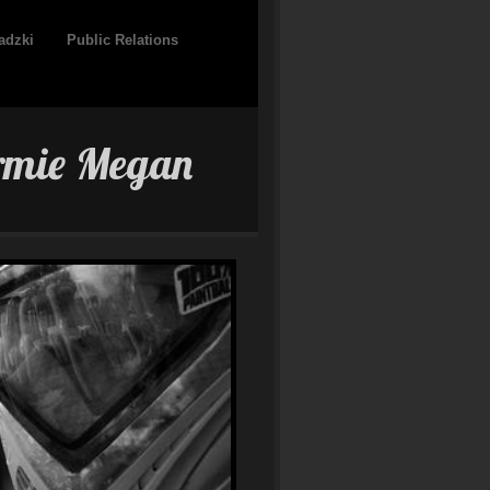
adzki
Public Relations
irmie Megan