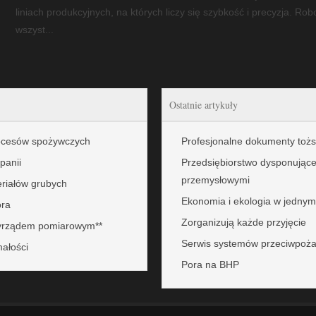
liniach produkcyjnych, na których liczy się szybkość i precyzja. Ro
wszyst...
Ostatnie artykuły
rocesów spożywczych
Profesjonalne dokumenty tożs
panii
Przedsiębiorstwo dysponując
przemysłowymi
eriałów grubych
Ekonomia i ekologia w jednym
ora
Zorganizują każde przyjęcie
zyrządem pomiarowym**
Serwis systemów przeciwpożar
małości
Pora na BHP