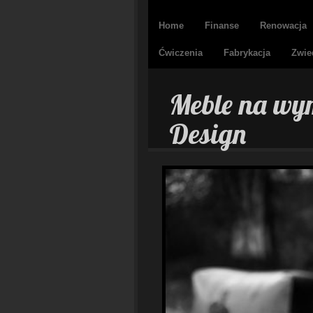
Home
Finanse
Renowacja
Ćwiczenia
Fabrykacja
Zwie
Meble na wym
Design