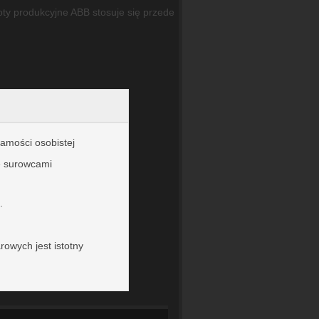
boty produkcyjne ABB stosuje się przede
amości osobistej
e surowcami
.
owych jest istotny