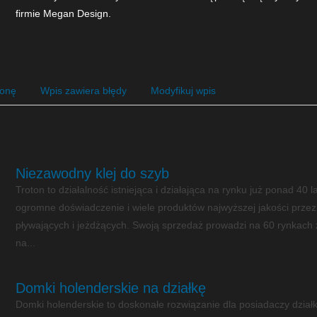
firmie Megan Design.
ronę
Wpis zawiera błędy
Modyfikuj wpis
Niezawodny klej do szyb
Troton to działalność istniejąca i działająca na rynku już ponad 40 l
ogromne doświadczenie i wiele produktów najwyższej jakości prz
pływających i jeżdżących. Swoją sprzedaż prowadzi na 60 rynkach z
na...
Domki holenderskie na działkę
Domki holenderskie to doskonałe rozwiązanie dla posiadaczy działk