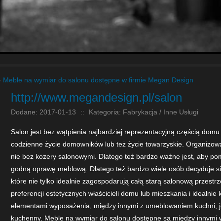
»
Meble na wymiar do salonu dostępne w firmie Megan Design
http://www.megandesign.pl/salon
Dodane: 2017-01-13
::
Kategoria: Fabrykacja / Inne Usługi
Salon jest bez wątpienia najbardziej reprezentacyjną częścią domu 
codzienne życie domowników lub też życie towarzyskie. Organizow
nie bez kozery salonowymi. Dlatego też bardzo ważne jest, aby pom
godną oprawę meblową. Dlatego też bardzo wiele osób decyduje s
które nie tylko idealnie zagospodarują całą starą salonową przestr
preferencji estetycznych właścicieli domu lub mieszkania i idealni
elementami wyposażenia, między innymi z umeblowaniem kuchni, jeś
kuchenny. Meble na wymiar do salonu dostępne są między innymi