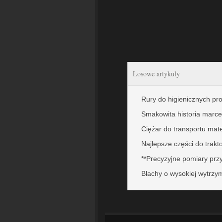
Losowe artykuły
Rury do higienicznych p
Smakowita historia marce
Ciężar do transportu mat
Najlepsze części do trakt
**Precyzyjne pomiary pr
Blachy o wysokiej wytrzy