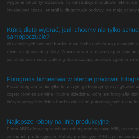
wygodne lokum tymczasowe. To konstrukcje modułowe, lekkie, ale tr
inwestować czasu i energii w długotrwałe budowy, nie mają ochoty 
Którą dietę wybrać, jeeli chcemy nie tylko schud
samopoczucie?
W dzisiejszych czasach bardzo duża liczba osób stara prowadzić zd
również odpowiednią dietę. Wowczas warto rozważyć przejście ne 
jest dieta bez mięsa. Catering dostarczający posiłków zgodnie ze
Fotografia biznesowa w ofercie pracowni fotogr
Praca fotografa to nie tylko to, z czym go kojarzymy, czyli głównie 
często również ambitna i trudna dziedzina, którą jest fotografia b
którym oczywiście działa bardzo wiele firm potrzebujących usług fo
Najlepsze roboty na linie produkcyjne
Firma ABIS oferuje sprawdzone roboty przemysłowe ABB, przezna
zakładach produkcyjnych. Roboty produkcyjne ABB są stosowane w w