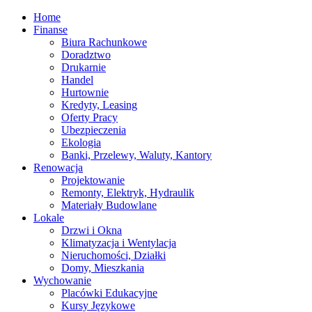
Home
Finanse
Biura Rachunkowe
Doradztwo
Drukarnie
Handel
Hurtownie
Kredyty, Leasing
Oferty Pracy
Ubezpieczenia
Ekologia
Banki, Przelewy, Waluty, Kantory
Renowacja
Projektowanie
Remonty, Elektryk, Hydraulik
Materiały Budowlane
Lokale
Drzwi i Okna
Klimatyzacja i Wentylacja
Nieruchomości, Działki
Domy, Mieszkania
Wychowanie
Placówki Edukacyjne
Kursy Językowe