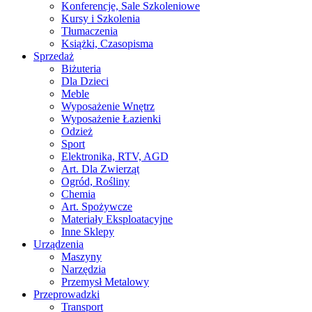
Konferencje, Sale Szkoleniowe
Kursy i Szkolenia
Tłumaczenia
Książki, Czasopisma
Sprzedaż
Biżuteria
Dla Dzieci
Meble
Wyposażenie Wnętrz
Wyposażenie Łazienki
Odzież
Sport
Elektronika, RTV, AGD
Art. Dla Zwierząt
Ogród, Rośliny
Chemia
Art. Spożywcze
Materiały Eksploatacyjne
Inne Sklepy
Urządzenia
Maszyny
Narzędzia
Przemysł Metalowy
Przeprowadzki
Transport