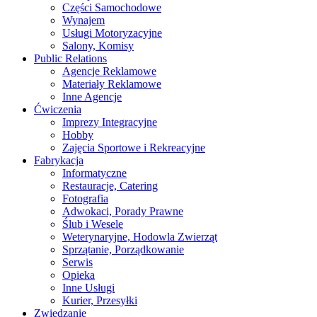
Części Samochodowe
Wynajem
Usługi Motoryzacyjne
Salony, Komisy
Public Relations
Agencje Reklamowe
Materiały Reklamowe
Inne Agencje
Ćwiczenia
Imprezy Integracyjne
Hobby
Zajęcia Sportowe i Rekreacyjne
Fabrykacja
Informatyczne
Restauracje, Catering
Fotografia
Adwokaci, Porady Prawne
Ślub i Wesele
Weterynaryjne, Hodowla Zwierząt
Sprzątanie, Porządkowanie
Serwis
Opieka
Inne Usługi
Kurier, Przesyłki
Zwiedzanie