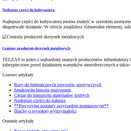
Najlepsze części do kultywatora
Najlepsze części do kultywatora można znaleźć w szerokim asortymen
długotrwałe działanie. W ofercie znajdziesz różnorodne elementy, taki
Ceniony producent skrzynek metalowych
TELZAS to jeden z najbardziej znanych producentów infrastruktury in
zabezpieczone przed działaniem warunków atmosferycznych a także o
Losowe artykuły
Rury do higienicznych procesów spożywczych
Smakowita historia marcepanii
Ciężar do transportu materiałów grubych
Najlepsze części do traktora
**Precyzyjne pomiary przyrządem pomiarowym**
Blachy o wysokiej wytrzymałości
Ostatnie artykuły
Nowe metody grawerowania