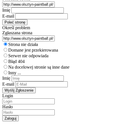
Imię
E-mail
Określ problem
Zgłaszana strona
Strona nie działa
Domane jest przekierowana
Serwer nie odpowiada
Błąd 404
Na docelowej stronie są inne dane
Inny ...
Imię
E-mail
Login
Hasło