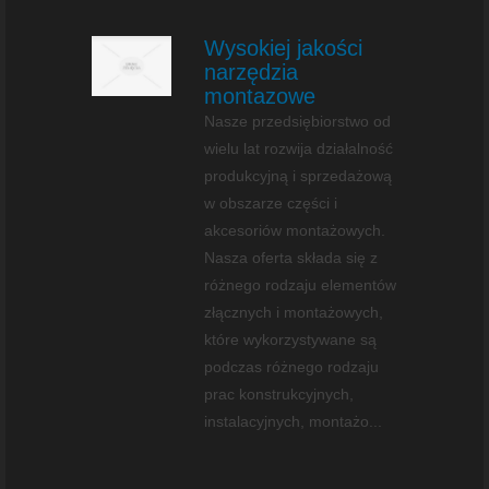
Wysokiej jakości
narzędzia
montazowe
Nasze przedsiębiorstwo od
wielu lat rozwija działalność
produkcyjną i sprzedażową
w obszarze części i
akcesoriów montażowych.
Nasza oferta składa się z
różnego rodzaju elementów
złącznych i montażowych,
które wykorzystywane są
podczas różnego rodzaju
prac konstrukcyjnych,
instalacyjnych, montażo...