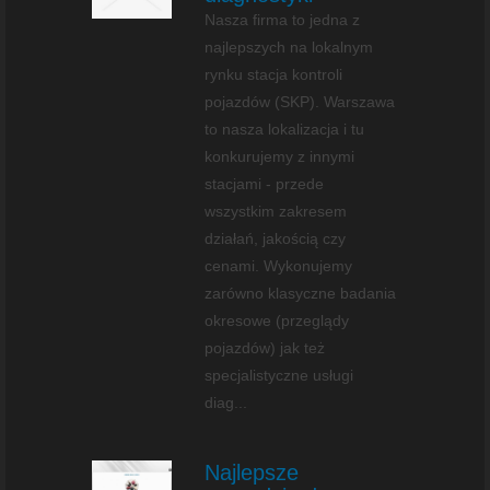
Nasza firma to jedna z
najlepszych na lokalnym
rynku stacja kontroli
pojazdów (SKP). Warszawa
to nasza lokalizacja i tu
konkurujemy z innymi
stacjami - przede
wszystkim zakresem
działań, jakością czy
cenami. Wykonujemy
zarówno klasyczne badania
okresowe (przeglądy
pojazdów) jak też
specjalistyczne usługi
diag...
Najlepsze