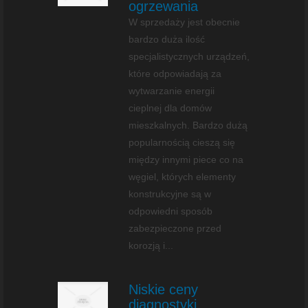
ogrzewania
W sprzedaży jest obecnie
bardzo duża ilość
specjalistycznych urządzeń,
które odpowiadają za
wytwarzanie energii
cieplnej dla domów
mieszkalnych. Bardzo dużą
popularnością cieszą się
między innymi piece co na
węgiel, których elementy
konstrukcyjne są w
odpowiedni sposób
zabezpieczone przed
korozją i...
Niskie ceny
diagnostyki