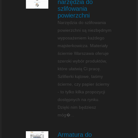
narzędzia do
szlifowania
powierzchni
Narzędzia do szlifowania
powierzchni są niezbędnym
wyposażeniem każdego
majsterkowicza. Materiały
ściernie Warszawa oferuje
szeroki wybór produktów,
które ułatwią Ci pracę.
Szlifierki kątowe, taśmy
ścierne, czy papier ścierny
- to tylko kilka propozycji
dostępnych na rynku.
Dzięki nim będziesz
móg�...
Armatura do