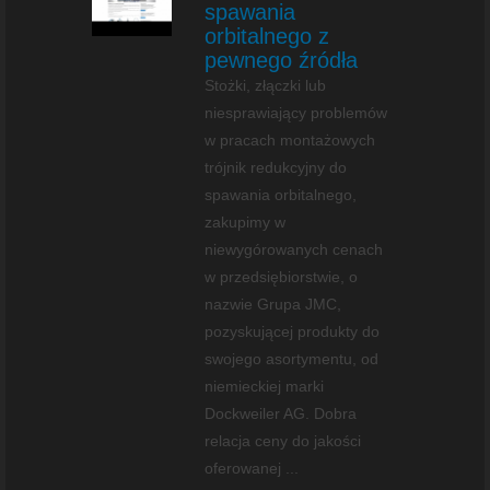
spawania
orbitalnego z
pewnego źródła
Stożki, złączki lub
niesprawiający problemów
w pracach montażowych
trójnik redukcyjny do
spawania orbitalnego,
zakupimy w
niewygórowanych cenach
w przedsiębiorstwie, o
nazwie Grupa JMC,
pozyskującej produkty do
swojego asortymentu, od
niemieckiej marki
Dockweiler AG. Dobra
relacja ceny do jakości
oferowanej ...