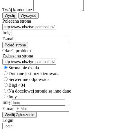
Twój komentarz
Polecana strona
Imię
E-mail
Określ problem
Zgłaszana strona
Strona nie działa
Domane jest przekierowana
Serwer nie odpowiada
Błąd 404
Na docelowej stronie są inne dane
Inny ...
Imię
E-mail
Login