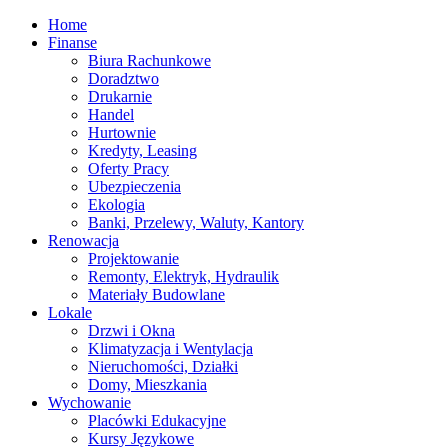
Home
Finanse
Biura Rachunkowe
Doradztwo
Drukarnie
Handel
Hurtownie
Kredyty, Leasing
Oferty Pracy
Ubezpieczenia
Ekologia
Banki, Przelewy, Waluty, Kantory
Renowacja
Projektowanie
Remonty, Elektryk, Hydraulik
Materiały Budowlane
Lokale
Drzwi i Okna
Klimatyzacja i Wentylacja
Nieruchomości, Działki
Domy, Mieszkania
Wychowanie
Placówki Edukacyjne
Kursy Językowe