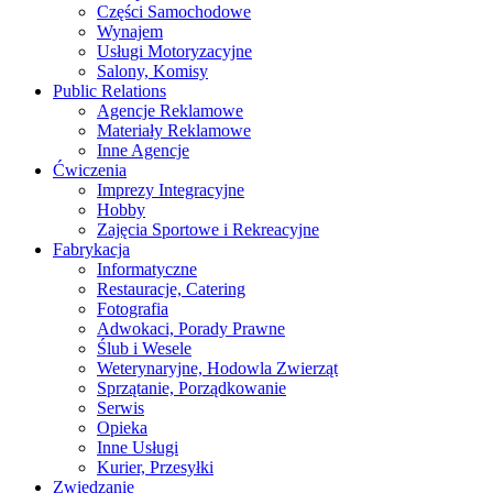
Części Samochodowe
Wynajem
Usługi Motoryzacyjne
Salony, Komisy
Public Relations
Agencje Reklamowe
Materiały Reklamowe
Inne Agencje
Ćwiczenia
Imprezy Integracyjne
Hobby
Zajęcia Sportowe i Rekreacyjne
Fabrykacja
Informatyczne
Restauracje, Catering
Fotografia
Adwokaci, Porady Prawne
Ślub i Wesele
Weterynaryjne, Hodowla Zwierząt
Sprzątanie, Porządkowanie
Serwis
Opieka
Inne Usługi
Kurier, Przesyłki
Zwiedzanie