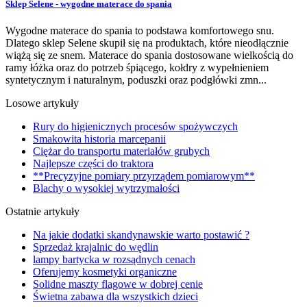
Sklep Selene - wygodne materace do spania
Wygodne materace do spania to podstawa komfortowego snu.
Dlatego sklep Selene skupił się na produktach, które nieodłącznie
wiążą się ze snem. Materace do spania dostosowane wielkością do
ramy łóżka oraz do potrzeb śpiącego, kołdry z wypełnieniem
syntetycznym i naturalnym, poduszki oraz podgłówki zmn...
Losowe artykuły
Rury do higienicznych procesów spożywczych
Smakowita historia marcepanii
Ciężar do transportu materiałów grubych
Najlepsze części do traktora
**Precyzyjne pomiary przyrządem pomiarowym**
Blachy o wysokiej wytrzymałości
Ostatnie artykuły
Na jakie dodatki skandynawskie warto postawić ?
Sprzedaż krajalnic do wędlin
lampy bartycka w rozsądnych cenach
Oferujemy kosmetyki organiczne
Solidne maszty flagowe w dobrej cenie
Świetna zabawa dla wszystkich dzieci