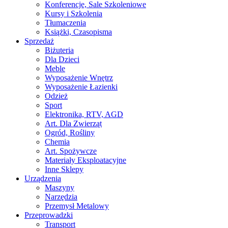
Konferencje, Sale Szkoleniowe
Kursy i Szkolenia
Tłumaczenia
Książki, Czasopisma
Sprzedaż
Biżuteria
Dla Dzieci
Meble
Wyposażenie Wnętrz
Wyposażenie Łazienki
Odzież
Sport
Elektronika, RTV, AGD
Art. Dla Zwierząt
Ogród, Rośliny
Chemia
Art. Spożywcze
Materiały Eksploatacyjne
Inne Sklepy
Urządzenia
Maszyny
Narzędzia
Przemysł Metalowy
Przeprowadzki
Transport