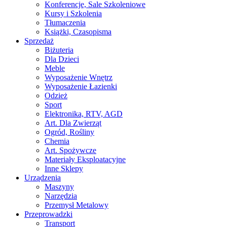
Konferencje, Sale Szkoleniowe
Kursy i Szkolenia
Tłumaczenia
Książki, Czasopisma
Sprzedaż
Biżuteria
Dla Dzieci
Meble
Wyposażenie Wnętrz
Wyposażenie Łazienki
Odzież
Sport
Elektronika, RTV, AGD
Art. Dla Zwierząt
Ogród, Rośliny
Chemia
Art. Spożywcze
Materiały Eksploatacyjne
Inne Sklepy
Urządzenia
Maszyny
Narzędzia
Przemysł Metalowy
Przeprowadzki
Transport