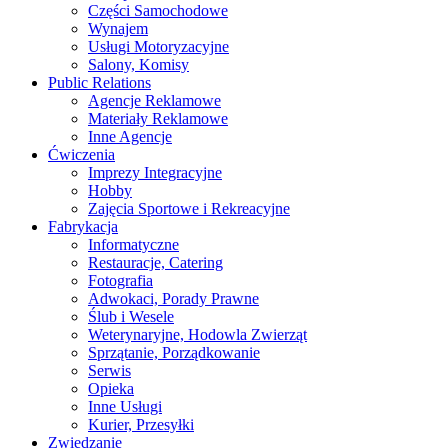
Części Samochodowe
Wynajem
Usługi Motoryzacyjne
Salony, Komisy
Public Relations
Agencje Reklamowe
Materiały Reklamowe
Inne Agencje
Ćwiczenia
Imprezy Integracyjne
Hobby
Zajęcia Sportowe i Rekreacyjne
Fabrykacja
Informatyczne
Restauracje, Catering
Fotografia
Adwokaci, Porady Prawne
Ślub i Wesele
Weterynaryjne, Hodowla Zwierząt
Sprzątanie, Porządkowanie
Serwis
Opieka
Inne Usługi
Kurier, Przesyłki
Zwiedzanie