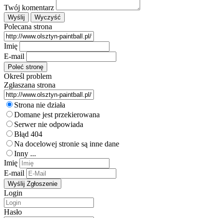
Twój komentarz
Polecana strona
Imię
E-mail
Określ problem
Zgłaszana strona
Strona nie działa
Domane jest przekierowana
Serwer nie odpowiada
Błąd 404
Na docelowej stronie są inne dane
Inny ...
Imię
E-mail
Login
Hasło