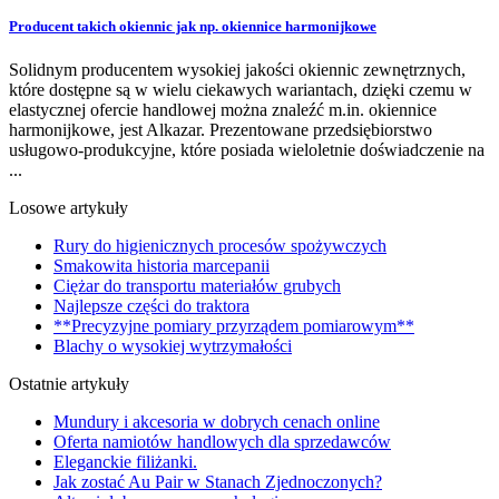
Producent takich okiennic jak np. okiennice harmonijkowe
Solidnym producentem wysokiej jakości okiennic zewnętrznych,
które dostępne są w wielu ciekawych wariantach, dzięki czemu w
elastycznej ofercie handlowej można znaleźć m.in. okiennice
harmonijkowe, jest Alkazar. Prezentowane przedsiębiorstwo
usługowo-produkcyjne, które posiada wieloletnie doświadczenie na
...
Losowe artykuły
Rury do higienicznych procesów spożywczych
Smakowita historia marcepanii
Ciężar do transportu materiałów grubych
Najlepsze części do traktora
**Precyzyjne pomiary przyrządem pomiarowym**
Blachy o wysokiej wytrzymałości
Ostatnie artykuły
Mundury i akcesoria w dobrych cenach online
Oferta namiotów handlowych dla sprzedawców
Eleganckie filiżanki.
Jak zostać Au Pair w Stanach Zjednoczonych?