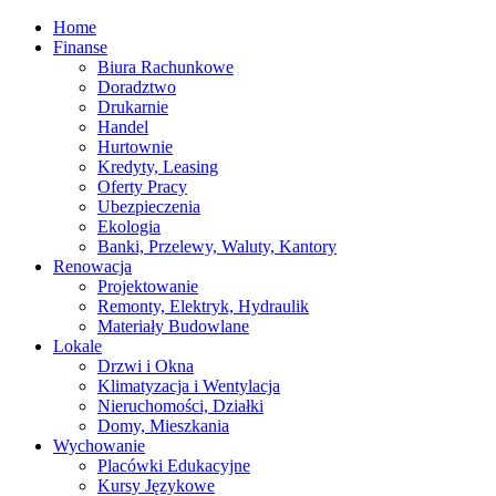
Home
Finanse
Biura Rachunkowe
Doradztwo
Drukarnie
Handel
Hurtownie
Kredyty, Leasing
Oferty Pracy
Ubezpieczenia
Ekologia
Banki, Przelewy, Waluty, Kantory
Renowacja
Projektowanie
Remonty, Elektryk, Hydraulik
Materiały Budowlane
Lokale
Drzwi i Okna
Klimatyzacja i Wentylacja
Nieruchomości, Działki
Domy, Mieszkania
Wychowanie
Placówki Edukacyjne
Kursy Językowe