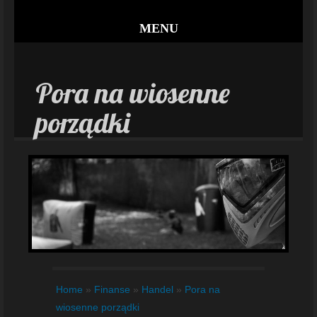
MENU
Pora na wiosenne
porządki
Home
»
Finanse
»
Handel
»
Pora na
wiosenne porządki