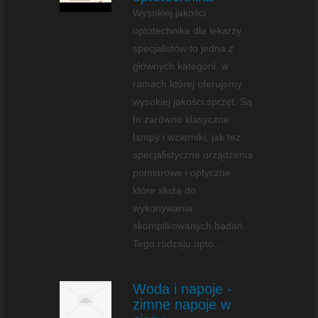
Wysokiej jakości
optotechnika dla lekarzy
specjalistów to jedna z
głównych kategorii, w
ramach której oferujemy
wysokiej jakości sprzęt. Są
to zarówno klasyczne
lampy i wzierniki, jak też
specjalistyczne urządzenia
pomiarowe i optyczne,
które służą do
wykonywania
skomplikowanych badań.
Tego rodzaju opto...
Woda i napoje -
zimne napoje w