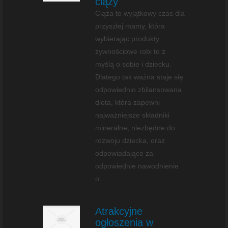
ciąży
Ciąża to wyjątkowy czas dla
przyszłej mamy, która
wybierając produkty
żywnościowe robi to z
myślą o sobie i dziecku.
Dlatego tak ważna staje się
odpowiednio zbilansowana
dieta, która zapewni
najważniejsze składniki
mineralne, niezbędne do
rozwoju dziecka, oraz
odpowiadające za
odpowiednie nawodnienie
o...
Atrakcyjne
ogłoszenia w