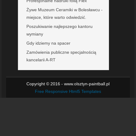
Profesjonalne nadruki folią Flex
Żywe Muzeum Ceramiki w Bolesławcu -
miejsce, które warto odwiedzić.
Poszukiwanie najlepszego kantoru
wymiany
Gdy idziemy na spacer
Zamówienia publiczne specjalnością
kancelarii A-RT
Copyright © 2016 - www.olsztyn-paintball.pl
Free Responsive Html5 Templates