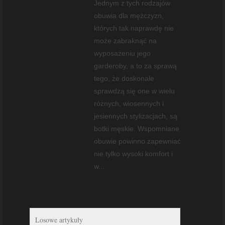
Jednym z tych rodzajów
obuwia dla mężczyzn,
których tak naprawdę nie
może zabraknąć na
wyposażeniu jego
garderoby, a to za sprawą
tego, że doskonale
sprawdzą się one w wielu
różnych, wiosennych i
jesiennych stylizacjach, są
botki męskie. Wspomniane
obuwie powinno zapewniać
nie tylko wysoki komfort i
w...
Losowe artykuły