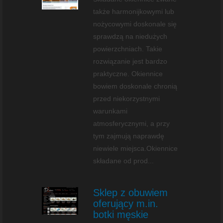
także harmonijkowymi lub
nożycowymi doskonale się
sprawdzą na niedużych
powierzchniach. Takie
rozwiązanie jest bardzo
praktyczne. Okiennice
bowiem doskonale chronią
przed niekorzystnymi
warunkami
atmosferycznymi, a przy
tym zajmują naprawdę
niewiele miejsca.Okiennice
składane od prod...
Sklep z obuwiem
oferujący m.in.
botki męskie