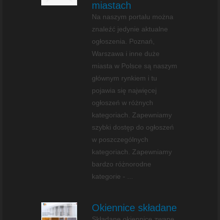
miastach
Na naszym portalu można
znaleźć jedynie aktualne
ogłoszenia. Poznań,
Warszawa i inne duże
miasta w Polsce są naszym
głównym rynkiem i tu
pojawia się najwięcej
ogłoszeń w różnych
kategoriach. Zapewniamy
szybki dostęp do ogłoszeń
w poszczególnych
kategoriach. Zapewniamy
bardzo różnorodne
kategorie - ...
Okiennice składane
Składane okiennice zwane