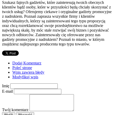
Szukasz fajnych gadżetów, które zainteresują twoich obecnych
klientów bądź osoby, które w przyszłości będą chciały skorzystać z
twoich usług? Oferujemy ciekawe i oryginalne gadżety promocyjne
z nadrukiem. Poznań zaprasza wszystkie firmy i klientów
indywidualnych, którzy są zainteresowani tego typu propozycją
oraz chcą rozreklamować swoje przedsiębiorstwo na możliwie
największą skalę, by móc stale rozwijać swój biznes i pozyskiwać
nowych odbiorców. Zainteresowały cię oferowane przez nas
gadżety promocyjne z nadrukiem? Poznań to miasto, w którym
znajdziesz najlepszego producenta tego typu towarów.
Dodaj Komentarz
Poleć stronę
Wpis zawiera błędy
Modyfikuj wpis
Imię
E-mail
Twój komentarz