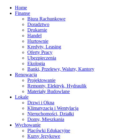
Home
Finanse
Biura Rachunkowe
Doradztwo
Drukarnie
Handel
Hurtownie
Kredyty, Leasing
Oferty Pracy
Ubezpieczenia
Ekologia
Banki, Przelewy, Waluty, Kantory
Renowacja
Projektowanie
Remonty, Elektryk, Hydraulik
Materiały Budowlane
Lokale
Drzwi i Okna
Klimatyzacja i Wentylacja
Nieruchomości, Działki
Domy, Mieszkania
Wychowanie
Placówki Edukacyjne
Kursy Językowe