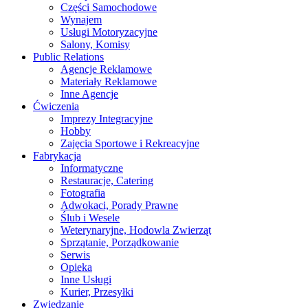
Części Samochodowe
Wynajem
Usługi Motoryzacyjne
Salony, Komisy
Public Relations
Agencje Reklamowe
Materiały Reklamowe
Inne Agencje
Ćwiczenia
Imprezy Integracyjne
Hobby
Zajęcia Sportowe i Rekreacyjne
Fabrykacja
Informatyczne
Restauracje, Catering
Fotografia
Adwokaci, Porady Prawne
Ślub i Wesele
Weterynaryjne, Hodowla Zwierząt
Sprzątanie, Porządkowanie
Serwis
Opieka
Inne Usługi
Kurier, Przesyłki
Zwiedzanie