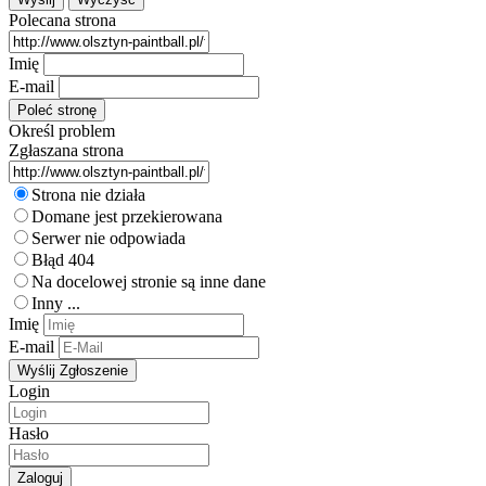
Polecana strona
Imię
E-mail
Określ problem
Zgłaszana strona
Strona nie działa
Domane jest przekierowana
Serwer nie odpowiada
Błąd 404
Na docelowej stronie są inne dane
Inny ...
Imię
E-mail
Login
Hasło