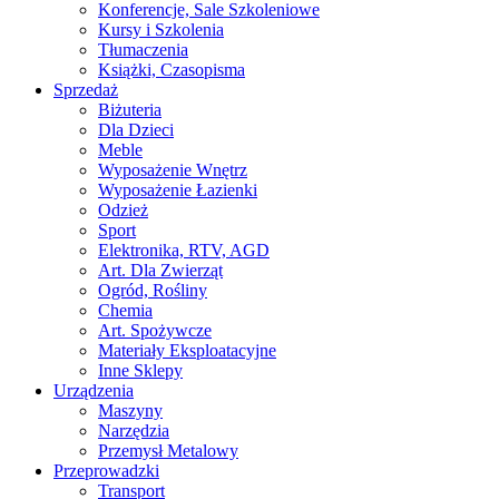
Konferencje, Sale Szkoleniowe
Kursy i Szkolenia
Tłumaczenia
Książki, Czasopisma
Sprzedaż
Biżuteria
Dla Dzieci
Meble
Wyposażenie Wnętrz
Wyposażenie Łazienki
Odzież
Sport
Elektronika, RTV, AGD
Art. Dla Zwierząt
Ogród, Rośliny
Chemia
Art. Spożywcze
Materiały Eksploatacyjne
Inne Sklepy
Urządzenia
Maszyny
Narzędzia
Przemysł Metalowy
Przeprowadzki
Transport