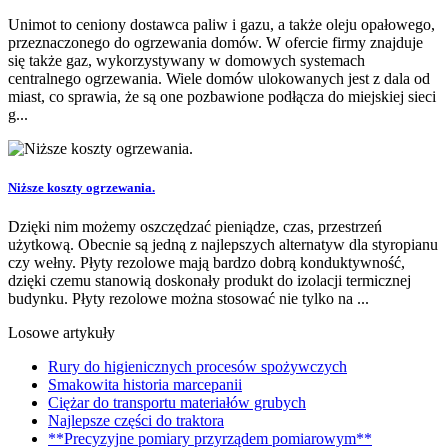
Unimot to ceniony dostawca paliw i gazu, a także oleju opałowego,
przeznaczonego do ogrzewania domów. W ofercie firmy znajduje
się także gaz, wykorzystywany w domowych systemach
centralnego ogrzewania. Wiele domów ulokowanych jest z dala od
miast, co sprawia, że są one pozbawione podłącza do miejskiej sieci
g...
Niższe koszty ogrzewania.
Dzięki nim możemy oszczędzać pieniądze, czas, przestrzeń
użytkową. Obecnie są jedną z najlepszych alternatyw dla styropianu
czy wełny. Płyty rezolowe mają bardzo dobrą konduktywność,
dzięki czemu stanowią doskonały produkt do izolacji termicznej
budynku. Płyty rezolowe można stosować nie tylko na ...
Losowe artykuły
Rury do higienicznych procesów spożywczych
Smakowita historia marcepanii
Ciężar do transportu materiałów grubych
Najlepsze części do traktora
**Precyzyjne pomiary przyrządem pomiarowym**