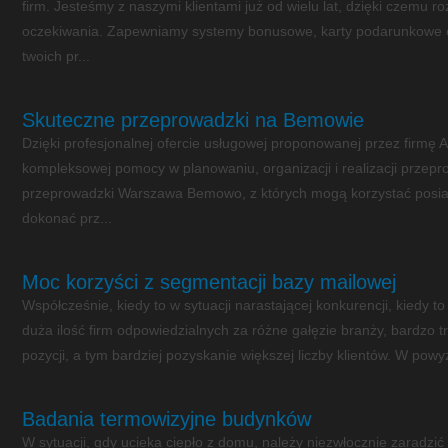
firm. Jesteśmy z naszymi klientami już od wielu lat, dzięki czemu 
oczekiwania. Zapewniamy systemy bonusowe, karty podarunkowe o
twoich pr...
Skuteczne przeprowadzki na Bemowie
Dzięki profesjonalnej ofercie usługowej proponowanej przez firmę A
kompleksowej pomocy w planowaniu, organizacji i realizacji przepr
przeprowadzki Warszawa Bemowo, z których mogą korzystać posia
dokonać prz...
Moc korzyści z segmentacji bazy mailowej
Współcześnie, kiedy to w sytuacji narastającej konkurencji, kiedy t
duża ilość firm odpowiedzialnych za różne gałęzie branży, bardzo 
pozycji, a tym bardziej pozyskanie większej liczby klientów. W powyżs
Badania termowizyjne budynków
W sytuacji, gdy ucieka ciepło z domu, należy niezwłocznie zaradz