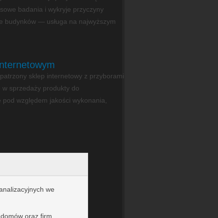
eksowe badania i wykryje przyczyny
jne budynków — usługa na najwyższym
internetowym
patrzony sklep internetowy z przyborami
 w sprzedaży produkty do
e pod względem jakości wykonania,
kanalizacyjnych we
i domów oraz firm