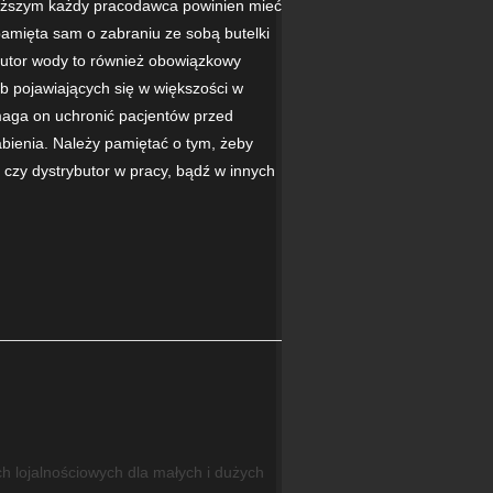
wyższym każdy pracodawca powinien mieć
amięta sam o zabraniu ze sobą butelki
ybutor wody to również obowiązkowy
b pojawiających się w większości w
omaga on uchronić pacjentów przed
bienia. Należy pamiętać o tym, żeby
 czy dystrybutor w pracy, bądź w innych
ch lojalnościowych dla małych i dużych