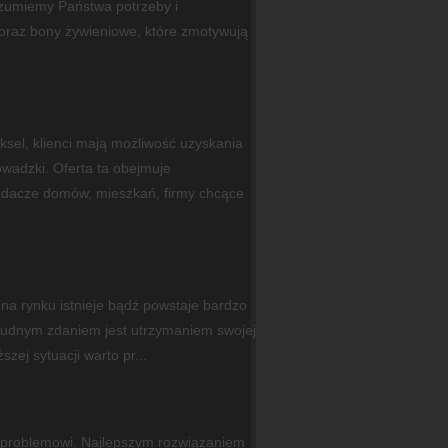
rozumiemy Państwa potrzeby i
raz bony żywieniowe, które zmotywują
ksel, klienci mają możliwość uzyskania
owadzki. Oferta ta obejmuje
dacze domów, mieszkań, firmy chcące
o na rynku istnieje bądź powstaje bardzo
trudnym zdaniem jest utrzymaniem swojej
zej sytuacji warto pr...
ić problemowi. Najlepszym rozwiązaniem