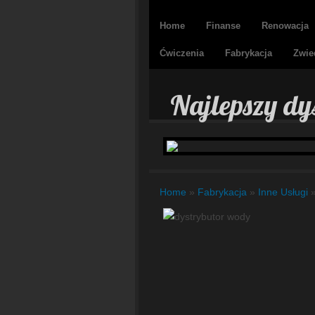
Home
Finanse
Renowacja
Ćwiczenia
Fabrykacja
Zwie
Najlepszy dy
Home
»
Fabrykacja
»
Inne Usługi