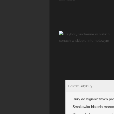
Losowe artykuły
Rury do higienicznych p
Smakowita historia marce