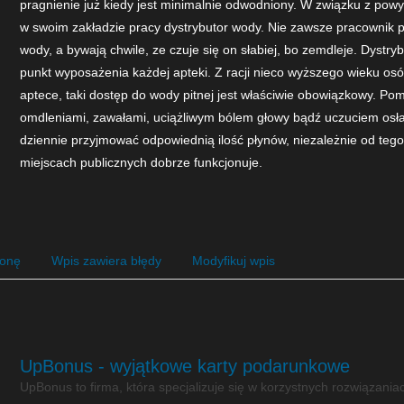
pragnienie już kiedy jest minimalnie odwodniony. W związku z po
w swoim zakładzie pracy dystrybutor wody. Nie zawsze pracownik p
wody, a bywają chwile, ze czuje się on słabiej, bo zemdleje. Dystr
punkt wyposażenia każdej apteki. Z racji nieco wyższego wieku osó
aptece, taki dostęp do wody pitnej jest właściwie obowiązkowy. P
omdleniami, zawałami, uciążliwym bólem głowy bądź uczuciem osła
dziennie przyjmować odpowiednią ilość płynów, niezależnie od tego
miejscach publicznych dobrze funkcjonuje.
ronę
Wpis zawiera błędy
Modyfikuj wpis
UpBonus - wyjątkowe karty podarunkowe
UpBonus to firma, która specjalizuje się w korzystnych rozwiązania