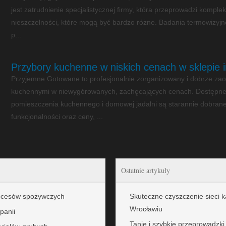
jest zatrudnienie specjalistycznej firmy, która przeprowadzi kompl
nieszczelności, które mogą być bardzo różne. Badania termowizy
p...
Przybory kuchenne w niskich cenach w sklepie 
Przyjemne Gotowane to profesjonalnie zorganizowany i dobrze zao
kuchennymi w niewygórowanych, zachęcających cenach. Dostępne
pomieszczenia kuchennego i domowej jadalni są starannie dobran
funkcjonalności oraz ceny, ...
Ostatnie artykuły
rocesów spożywczych
Skuteczne czyszczenie sieci 
Wrocławiu
panii
Tanie i szybkie przeprowadzk