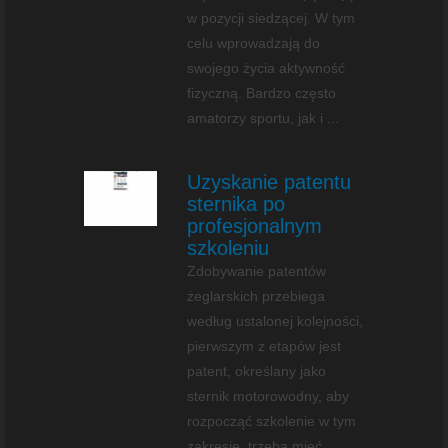
w pozycji siedzącej. W tym
celu wprowadzają do
swojego życia aktywność
fizyczną. Bardzo często
amatorzy sportu, jak i ...
Uzyskanie patentu
sternika po
profesjonalnym
szkoleniu
Zdobywanie patentów
żeglarskich przebiega
według ustalonej kolejności,
pierwszym z etapów jest
patent, określany jako
sternik motorowodny, aby
rozpocząć szkolenie w tym
zakresie, trzeba mieć