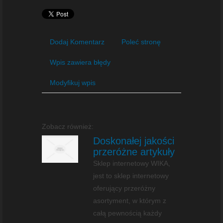
Dodaj Komentarz
Poleć stronę
Wpis zawiera błędy
Modyfikuj wpis
Zobacz również:
Doskonałej jakości
przeróżne artykuły
Sklep internetowy WIKA,
jest to sklep internetowy
oferujący przeróżny
asortyment, w którym z
całą pewnością każdy