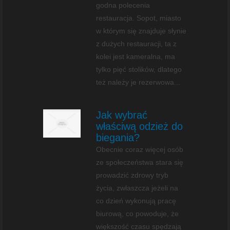
godna polecenia
restauracja. Sopot, miasto
w którym się znajduje słynie
z dużych restauracji, ta z
kolei jest kameralna, ma
tylko pięć stolików, dlatego
też należy je rezerwowa...
Jak wybrać
właściwą odzież do
biegania?
Obecnie coraz więcej osób
ze społeczeństwa stara się
prowadzić zdrowy tryb
życia, zwłaszcza jeżeli na
co dzień wykonują pracę
biurową, co powoduje, że
większość czasu spędzają