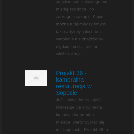
znajdzie coś ciekawego, co
mu się spodoba i co
zapragnie zakupić. Kupić
można tutaj między innymi
takie artykuły, jakich bez
wątpienia nie znajdziemy
nigdzie indziej. Takimi
właśnie artyk...
Projekt 36 -
kameralna
restauracja w
Sopocie
Jeśli lubisz dobrze zjeść,
interesuje cię oryginalna
kuchnia i kameralne
miejsce, warto wybrać się
do Trójmiasta. Projekt 36 to