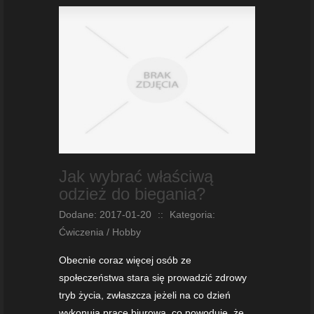
Jak wybrać właściwą
odzież do biegania?
Dodane: 2017-01-20
::
Kategoria:
Ćwiczenia / Hobby
Obecnie coraz więcej osób ze
społeczeństwa stara się prowadzić zdrowy
tryb życia, zwłaszcza jeżeli na co dzień
wykonują pracę biurową, co powoduje, że