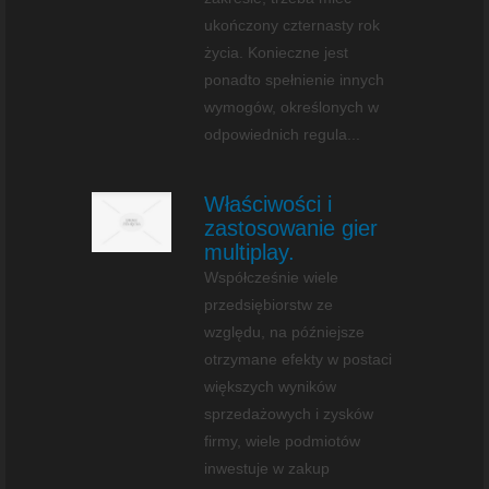
ukończony czternasty rok
życia. Konieczne jest
ponadto spełnienie innych
wymogów, określonych w
odpowiednich regula...
Właściwości i
zastosowanie gier
multiplay.
Współcześnie wiele
przedsiębiorstw ze
względu, na późniejsze
otrzymane efekty w postaci
większych wyników
sprzedażowych i zysków
firmy, wiele podmiotów
inwestuje w zakup