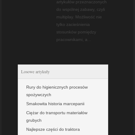
artykułów przeznaczonych
do wspólnej zabawy, czyli
multiplay. Możliwość nie
tylko zacieśnienia
stosunków pomiędzy
pracownikami, a...
Losowe artykuły
Rury do higienicznych procesów
spożywczych
Smakowita historia marcepanii
Ciężar do transportu materiałów
grubych
Najlepsze części do traktora